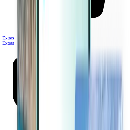
Extras
Extras