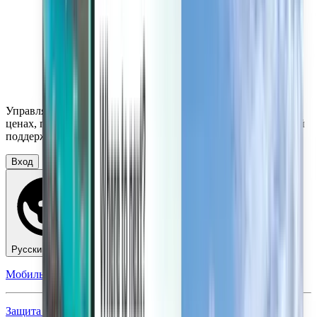
Управляйте поездками, подписывайтесь на уведомления о
ценах, пользуйтесь Счетом Kiwi.com и персонализированной
поддержкой.
Вход
Русский - USD $
Мобильное приложение Kiwi.com
Защита маршрута