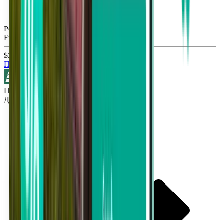
Роли RDU
Fri, Oct 2
$35
Поиск
Прямые рейсы
Детройт DTW