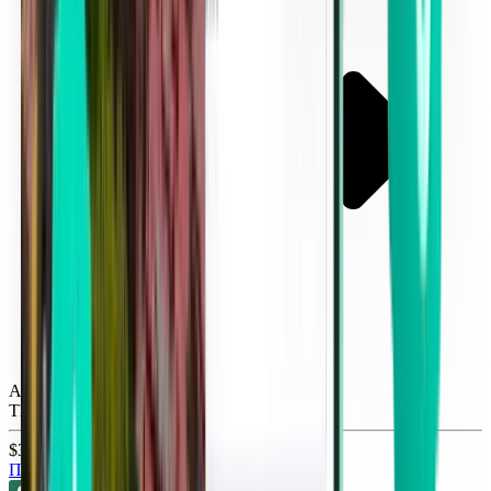
Атланта ATL
Thu, Nov 12
$33
Поиск