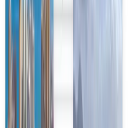
العربية/عربي
English
Русский
中文
Deutsch
Deutsch
Español
Français
Português
Español
Deutsch
Français
Português
English
Français
Deutsch