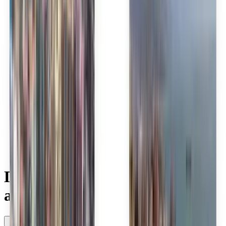
Norsk
Polski
Română
Slovenčina
Srpski
Svenska
ภาษาไทย
Türkçe
Українська
Tiếng Việt
Eesti
हिन्दी
Latviešu
Македонски
Slovenščina
Filipino
فارسی
Поиск недорогих
авиабилетов Air Seoul
В любое время