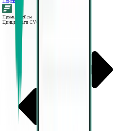
Поиск
Прямые рейсы
Цинциннати CVG