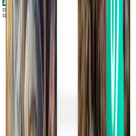
Прямые рейсы
Цинциннати CVG