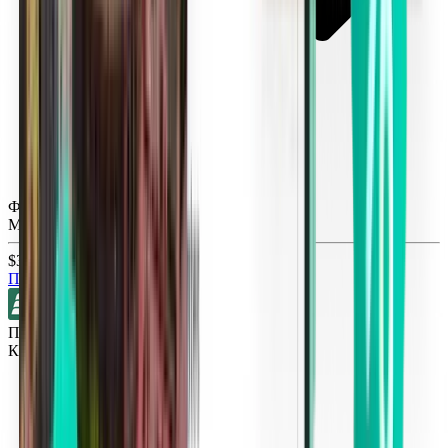
Форт-Лодердейл FLL
Mon, Sep 14
$30
Поиск
Прямые рейсы
Кливленд CLE