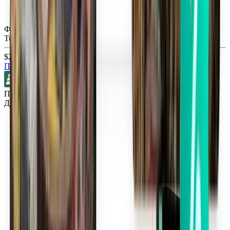
Форт-Майерс RSW
Tue, Sep 1
$27
Поиск
Прямые рейсы
Детройт DTW