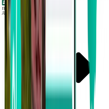
Прямые рейсы
Детройт DTW