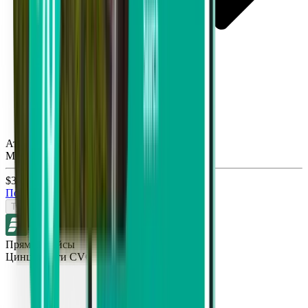
Атланта ATL
Mon, Aug 31
$36
Поиск
Туда и обратно
Прямые рейсы
Цинциннати CVG