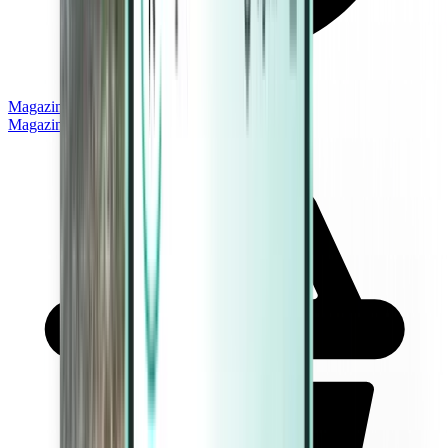
Magazine
Magazine