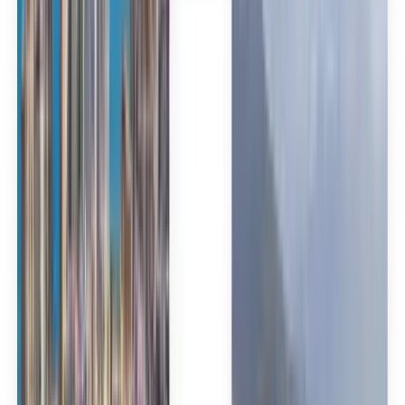
Español
Español
Español
Español
Español
台灣話
English
Български
Català
Čeština
Dansk
Eλληνικά
Suomi
Hrvatski
Magyar
Bahasa Indonesia
עברית
Íslenska
Italiano
日本語
한국어
Lietuvių
Bahasa Melayu
Nederlands