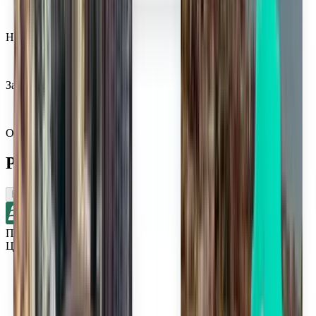
Нам доверяют миллионы
Забудьте о тревоге в поездке с Kiwi.com Guarantee
Один поиск — все лучшие предложения
Рейсы поблизости от Колумбус
В одну сторону
Прямые рейсы
Цинциннати CVG