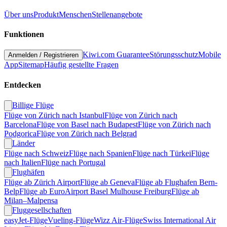
Über uns
Produkt
Menschen
Stellenangebote
Funktionen
Kiwi.com Guarantee
Störungsschutz
Mobile
Anmelden
/
Registrieren
App
Sitemap
Häufig gestellte Fragen
Entdecken
Billige Flüge
Flüge von Zürich nach Istanbul
Flüge von Zürich nach
Barcelona
Flüge von Basel nach Budapest
Flüge von Zürich nach
Podgorica
Flüge von Zürich nach Belgrad
Länder
Flüge nach Schweiz
Flüge nach Spanien
Flüge nach Türkei
Flüge
nach Italien
Flüge nach Portugal
Flughäfen
Flüge ab Zürich Airport
Flüge ab Geneva
Flüge ab Flughafen Bern-
Belp
Flüge ab EuroAirport Basel Mulhouse Freiburg
Flüge ab
Milan–Malpensa
Fluggesellschaften
easyJet-Flüge
Vueling-Flüge
Wizz Air-Flüge
Swiss International Air