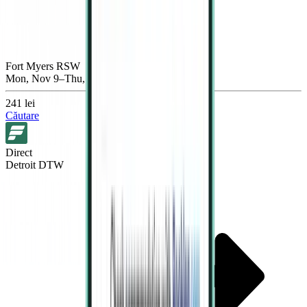
Fort Myers RSW
Mon, Nov 9–Thu, Nov 12
241 lei
Căutare
Direct
Detroit DTW