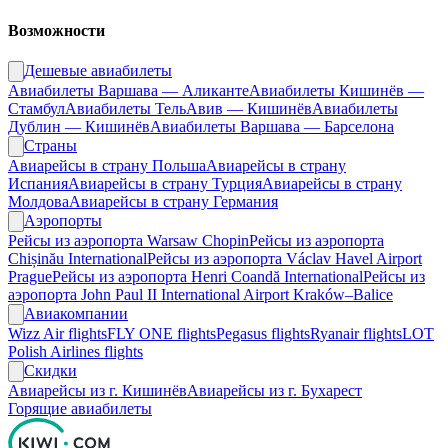
Возможности
Дешевые авиабилеты
Авиабилеты Варшава — Аликанте
Авиабилеты Кишинёв —
Стамбул
Авиабилеты ТельАвив — Кишинёв
Авиабилеты
Дублин — Кишинёв
Авиабилеты Варшава — Барселона
Страны
Авиарейсы в страну Польша
Авиарейсы в страну
Испания
Авиарейсы в страну Турция
Авиарейсы в страну
Молдова
Авиарейсы в страну Германия
Аэропорты
Рейсы из аэропорта Warsaw Chopin
Рейсы из аэропорта
Chișinău International
Рейсы из аэропорта Václav Havel Airport
Prague
Рейсы из аэропорта Henri Coandă International
Рейсы из
аэропорта John Paul II International Airport Kraków–Balice
Авиакомпании
Wizz Air flights
FLY ONE flights
Pegasus flights
Ryanair flights
LOT
Polish Airlines flights
Скидки
Авиарейсы из г. Кишинёв
Авиарейсы из г. Бухарест
Горящие авиабилеты