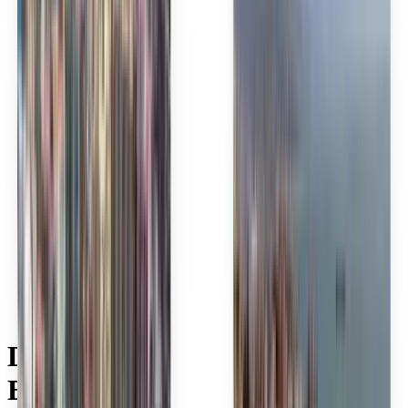
Bahasa Melayu
Nederlands
Norsk
Polski
Română
Slovenčina
Srpski
Svenska
ภาษาไทย
Türkçe
Українська
Tiếng Việt
Eesti
हिन्दी
Latviešu
Македонски
Slovenščina
Filipino
فارسی
Découvrez des vols PAL
Express à bas prix