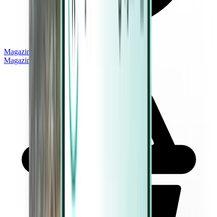
Magazine
Magazine