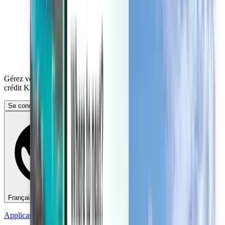
Gérez vos voyages, définissez des alertes de prix, utilisez votre
crédit Kiwi.com et bénéficiez d’une aide personnalisée.
Se connecter
Français (Belgium) - EUR €
Application mobile Kiwi.com