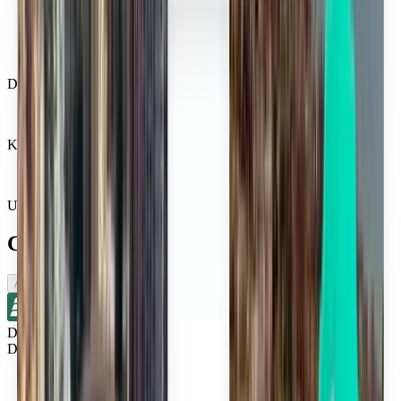
Des millions d’utilisateurs nous font confiance
Kiwi.com Guarantee pour voyager sans stress
Une recherche, toutes les meilleures offres
Columbus : explorer les vols à proximité
Aller simple
Direct
Détroit DTW