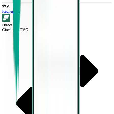
37 €
Rechercher
Direct
Cincinnati CVG