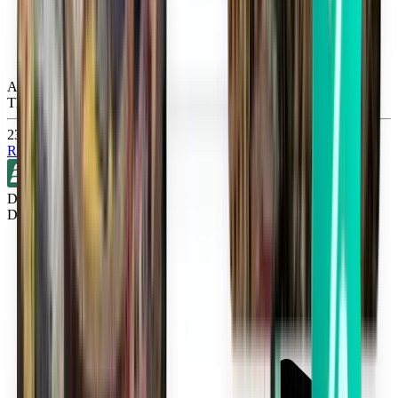
Atlanta ATL
Thu, Sep 3
23 €
Rechercher
Direct
Détroit DTW