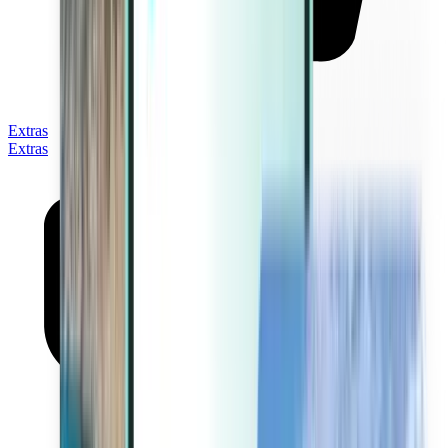
Extras
Extras