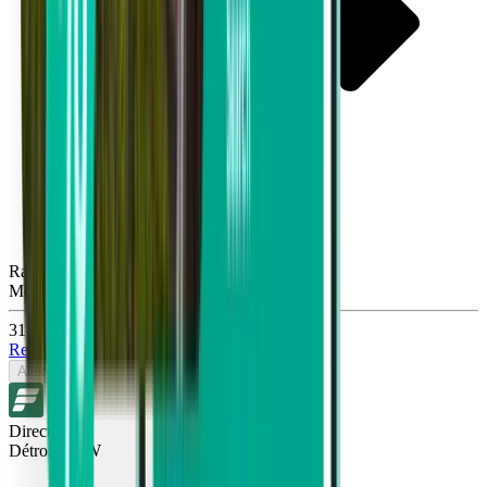
Raleigh RDU
Mon, Sep 28
31 €
Rechercher
Aller-retour
Direct
Détroit DTW