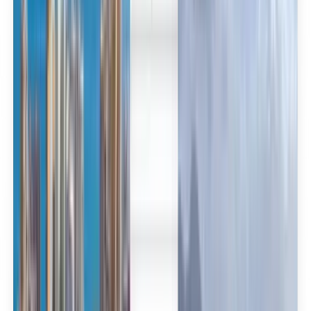
العربية/عربي
English
Русский
中文
Deutsch
Deutsch
Español
Français
Português
Español
Deutsch
Français
Português
English