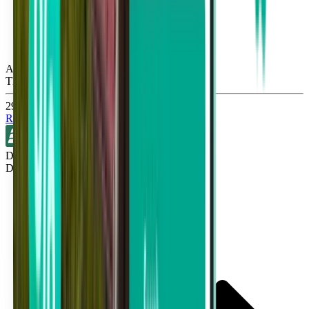
Atlanta ATL
Thu, Sep 17
29 €
Rechercher
Direct
Détroit DTW