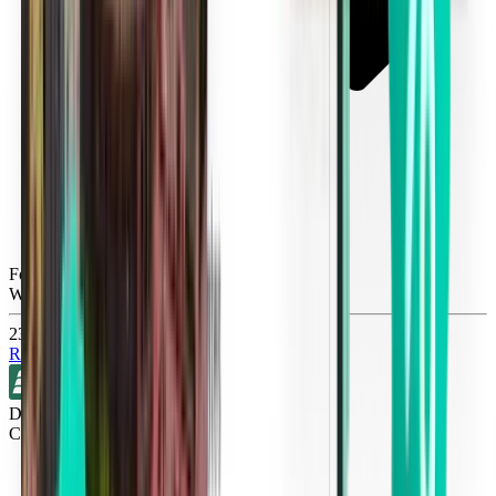
Fort Lauderdale FLL
Wed, Oct 21
23 €
Rechercher
Direct
Cincinnati CVG