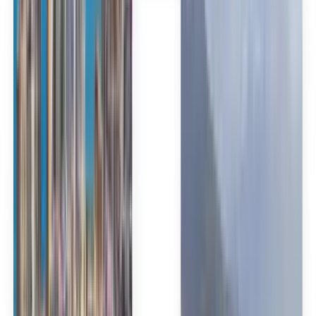
Français
Deutsch
Español
Español
Español
Español
Español
台灣話
English
Български
Català
Čeština
Dansk
Eλληνικά
Suomi
Hrvatski
Magyar
Bahasa Indonesia
עברית
Íslenska
Italiano
日本語
한국어
Lietuvių