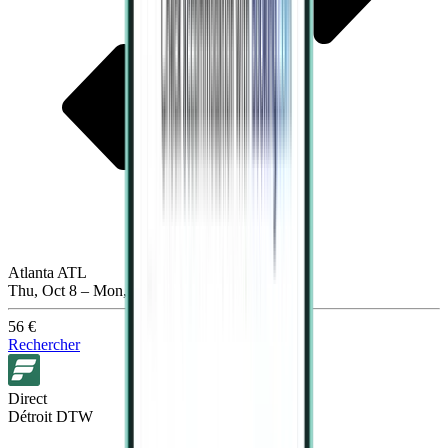
Atlanta ATL
Thu, Oct 8 – Mon, Oct 12
56 €
Rechercher
Direct
Détroit DTW