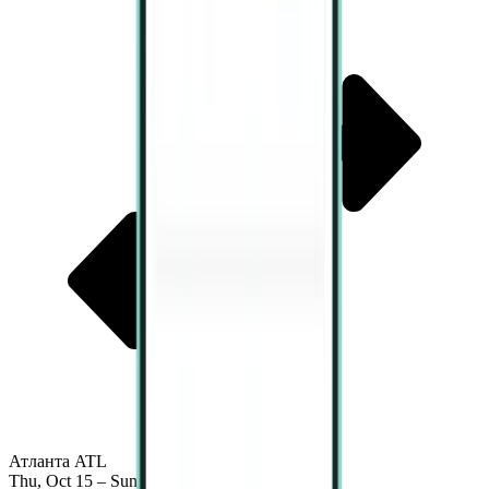
Атланта ATL
Thu, Oct 15 – Sun, Oct 18