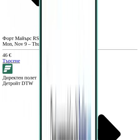
Форт Майърс RSW
Mon, Nov 9 – Thu, Nov 12
46 €
Търсене
Директен полет
Детройт DTW