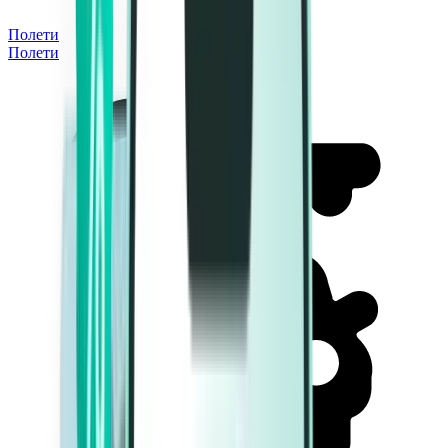
Полети
Полети