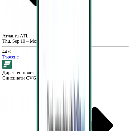
Атланта ATL
Thu, Sep 10 – Mon, Sep 14
44 €
Търсене
Директен полет
Синсинати CVG