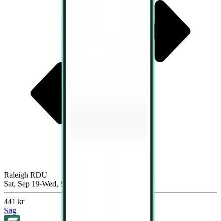
Raleigh RDU
Sat, Sep 19-Wed, Sep 23
441 kr
Søg