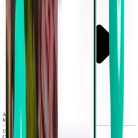
Atlanta ATL
Mon, Oct 26
152 lei
Căutare