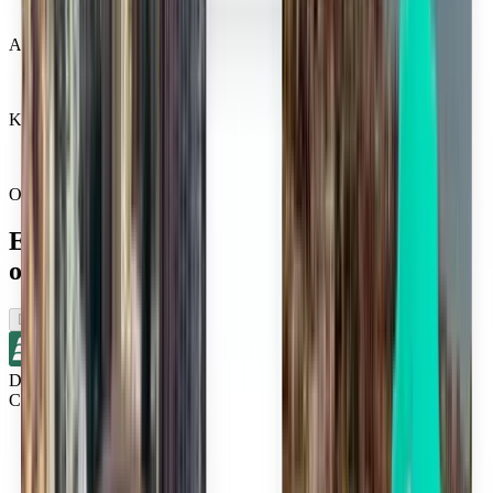
Apreciat de milioane de oameni
Kiwi.com Guarantee pentru o călătorie fără stres
O căutare, toate cele mai bune oferte
Explorați zborurile din apropierea
orașului Columbus
Dus
Direct
Cincinnati CVG