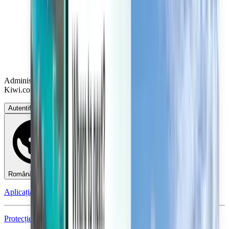
Administrați-vă călătoriile, setați Alerte de preț, utilizați Creditul
Kiwi.com și beneficiați de ajutor personalizat.
Autentificați-vă
Română - RON lei
Aplicația mobilă Kiwi.com
Protecție în caz de perturbări