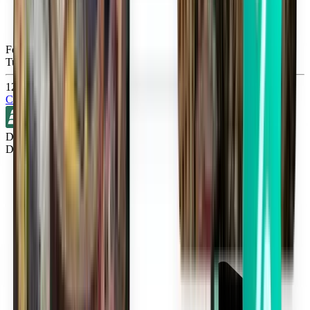
Fort Myers RSW
Tue, Sep 1
126 lei
Căutare
Direct
Detroit DTW