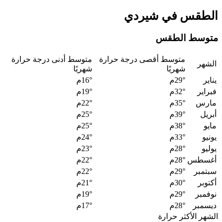
الطقس في شيردي
متوسط الطقس
متوسط أقصى درجة حرارة
متوسط أدنى درجة حرارة
الشهر
شهريًا
شهريًا
يناير
29°م
16°م
فبراير
32°م
19°م
مارس
35°م
22°م
أبريل
39°م
25°م
مايو
38°م
25°م
يونيو
33°م
24°م
يوليو
28°م
23°م
أغسطس
28°م
22°م
سبتمبر
29°م
22°م
أكتوبر
30°م
21°م
نوفمبر
29°م
19°م
ديسمبر
28°م
17°م
الشهر الأكثر حرارة