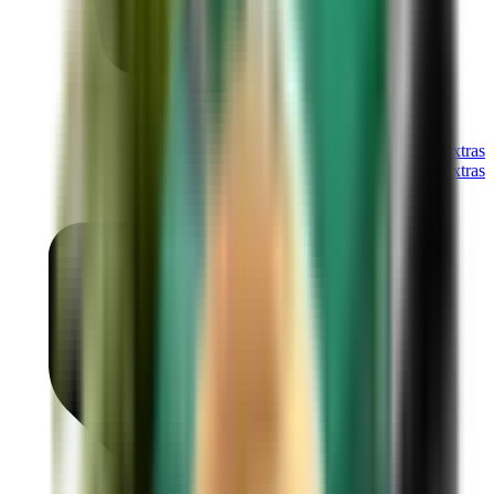
Extras
Extras