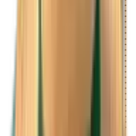
Deutsch
Français
English
English
Français
한국어
Norsk
Türkçe
עברית
Svenska
Čeština
Slovenčina
Polski
Română
Srpski
Suomi
Nederlands
日本語
Українська
Italiano
Български
Magyar
Dansk