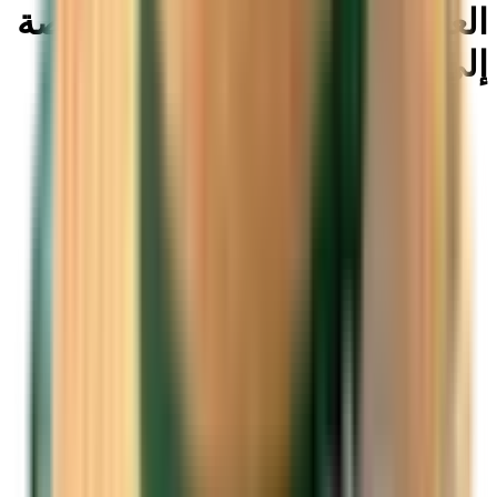
العثور على رحلات طيران رخيصة
إلى شيردي