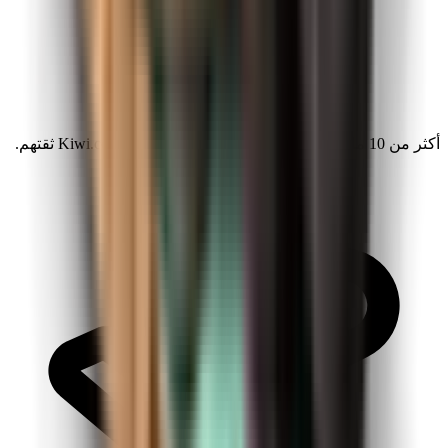
أكثر من 10 ملايين مستكشف حول العالم يمنحون Kiwi.com ثقتهم.