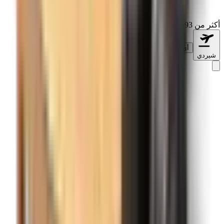
أكثر من 138,593 تقييمًا على
أي وقت
شيردي