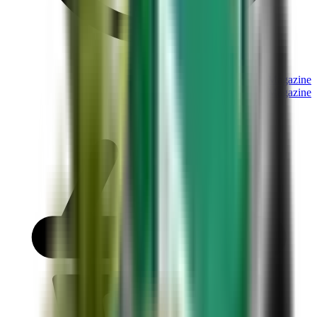
Magazine
Magazine