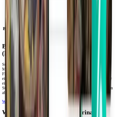
Flughafenstandort
Campo nell Elba, Italien
IATA-Code
EBA
ICAO-Code
LIRJ
Breitengrad und Längengrad
42.7616667, 10.2397222
Zeitzone
Europe/Rome
Beliebte Zielorte ab Marina di Campo
(EBA)
Suchen Sie mit Kiwi.com nach weiteren tollen Flugangeboten ab
Marina di Campo (EBA) zu beliebten Zielorten. Vergleichen Sie
Flugpreise für beliebte Strecken und finden Sie die besten Orte für
einen Urlaub. Marina di Campo (EBA) bietet beliebte Strecken für
einfache sowie Hin- und Rückreisen in einige der berühmtesten
Städte der Welt. Finden Sie attraktive Preise für die besten Strecken
ab Marina di Campo (EBA), wenn Sie mit Kiwi.com reisen.
Weitere beliebte Zielorte entdecken
Weitere beliebte Flüge ab Marina di