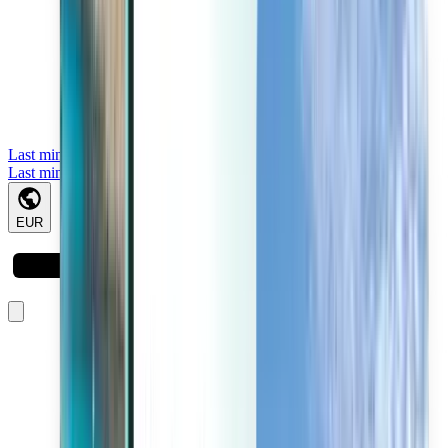
Last minute
Last minute
EUR
Lädt