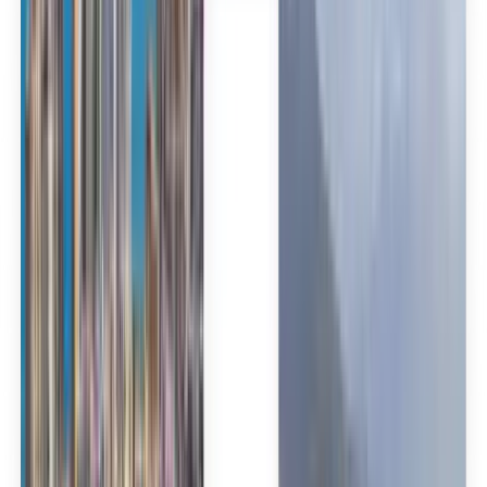
English
Français
Deutsch
Español
Español
Español
Español
Español
台灣話
English
Български
Català
Čeština
Dansk
Eλληνικά
Suomi
Hrvatski
Magyar
Bahasa Indonesia
עברית
Íslenska
Italiano
日本語
한국어