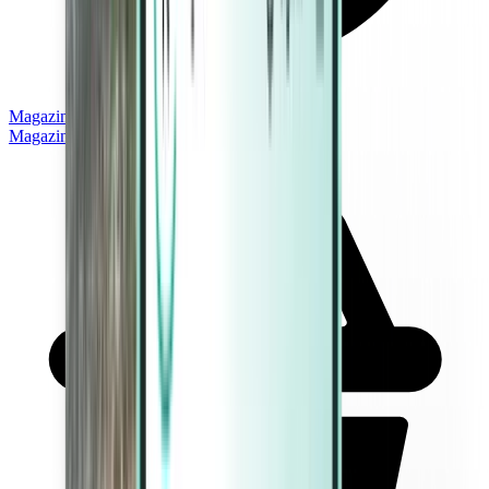
Magazine
Magazine