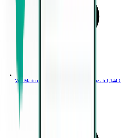
Von Marina di Campo (EBA) nach Florenz ab 1,144 €