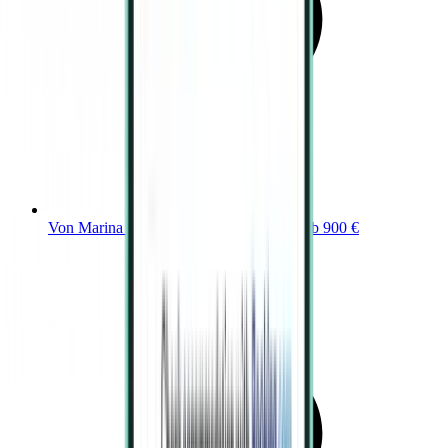
Von Marina di Campo (EBA) nach Pisa ab 900 €