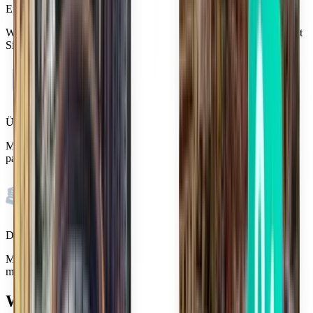
Eine Suche, alle Flüge
Wir finden für Sie die besten Flugangebote und Reise-Hacks, damit
Sie die Wahl haben, wie Sie buchen möchten.
Überwinden Sie jegliche Reiseängste
Mit der Kiwi.com Guarantee sind wir stets für Sie da, egal was
passiert.
Die Wahl des Vertrauens von Millionen
Machen Sie es wie über 10 Millionen Reisende, die jedes Jahr
mühelos buchen.
Wissenswertes über Marina di Campo