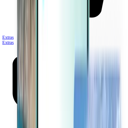
Extras
Extras