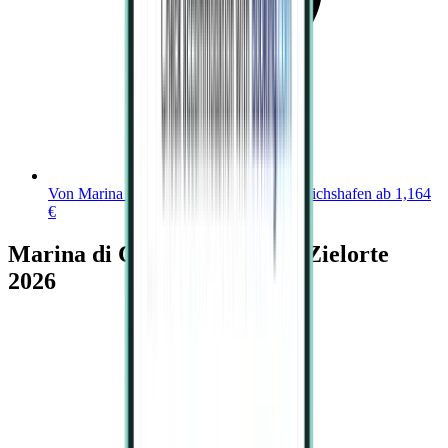
Von Marina di Campo (EBA) nach Friedrichshafen ab 1,164
€
Marina di Campo Karte der Zielorte
2026