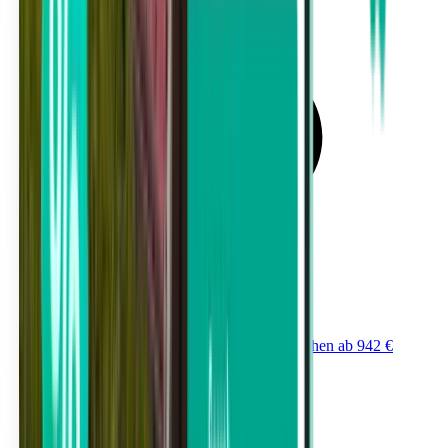
Von Marina di Campo (EBA) nach München ab 942 €