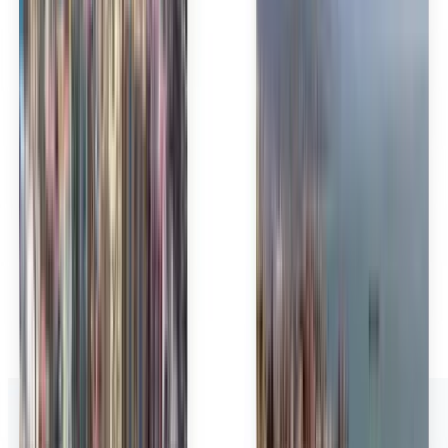
Lietuvių
Bahasa Melayu
Nederlands
Norsk
Polski
Română
Slovenčina
Srpski
Svenska
ภาษาไทย
Türkçe
Українська
Tiếng Việt
Eesti
हिन्दी
Latviešu
Македонски
Slovenščina
Filipino
فارسی