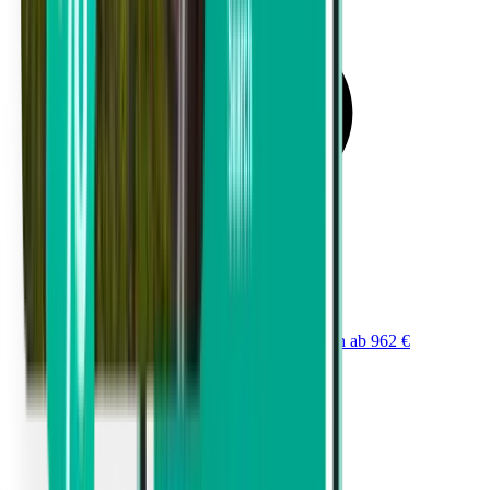
Von Marina di Campo (EBA) nach Zürich ab 962 €