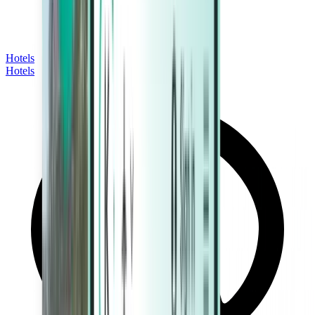
Hotels
Hotels