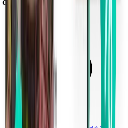
Campo (EBA)
Von Marina di Campo (EBA) nach Mailand ab 936 €