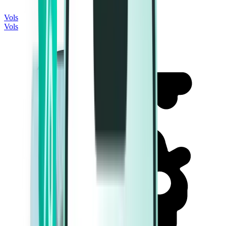
Vols
Vols