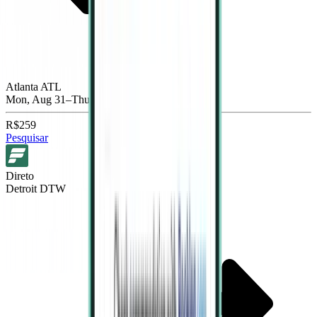
Atlanta ATL
Mon, Aug 31–Thu, Sep 3
R$259
Pesquisar
Direto
Detroit DTW