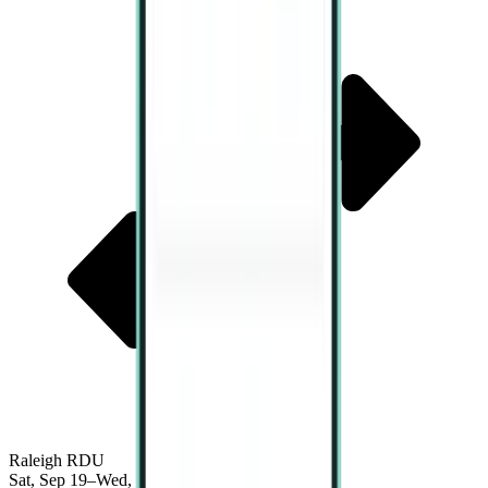
Raleigh RDU
Sat, Sep 19–Wed, Sep 23