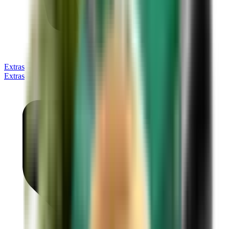
Extras
Extras