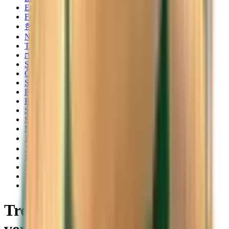
English
Français
한국어
Norsk
Türkçe
עברית
Svenska
Čeština
Slovenčina
Polski
Română
Srpski
Suomi
Nederlands
日本語
Українська
Italiano
Български
Magyar
Dansk
Trouvez des vols à prix mini