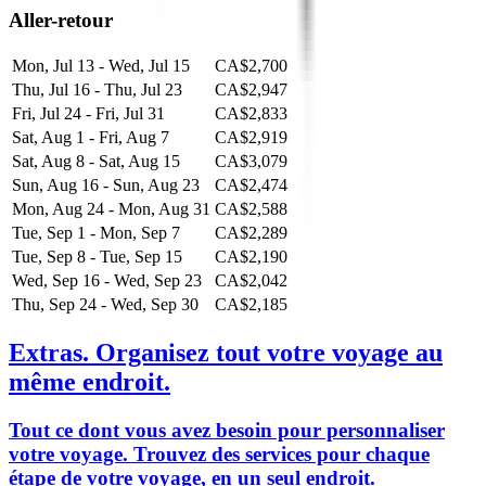
Aller-retour
Mon, Jul 13 - Wed, Jul 15
CA$2,700
Thu, Jul 16 - Thu, Jul 23
CA$2,947
Fri, Jul 24 - Fri, Jul 31
CA$2,833
Sat, Aug 1 - Fri, Aug 7
CA$2,919
Sat, Aug 8 - Sat, Aug 15
CA$3,079
Sun, Aug 16 - Sun, Aug 23
CA$2,474
Mon, Aug 24 - Mon, Aug 31
CA$2,588
Tue, Sep 1 - Mon, Sep 7
CA$2,289
Tue, Sep 8 - Tue, Sep 15
CA$2,190
Wed, Sep 16 - Wed, Sep 23
CA$2,042
Thu, Sep 24 - Wed, Sep 30
CA$2,185
Extras.
Organisez tout votre voyage au
même endroit.
Tout ce dont vous avez besoin pour personnaliser
votre voyage. Trouvez des services pour chaque
étape de votre voyage, en un seul endroit.