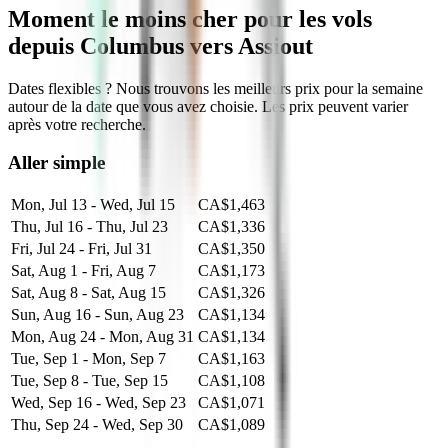
Moment le moins cher pour les vols
depuis Columbus vers Assiout
Dates flexibles ? Nous trouvons les meilleurs prix pour la semaine
autour de la date que vous avez choisie. Les prix peuvent varier
après votre recherche.
Aller simple
Mon, Jul 13 - Wed, Jul 15
CA$1,463
Thu, Jul 16 - Thu, Jul 23
CA$1,336
Fri, Jul 24 - Fri, Jul 31
CA$1,350
Sat, Aug 1 - Fri, Aug 7
CA$1,173
Sat, Aug 8 - Sat, Aug 15
CA$1,326
Sun, Aug 16 - Sun, Aug 23
CA$1,134
Mon, Aug 24 - Mon, Aug 31
CA$1,134
Tue, Sep 1 - Mon, Sep 7
CA$1,163
Tue, Sep 8 - Tue, Sep 15
CA$1,108
Wed, Sep 16 - Wed, Sep 23
CA$1,071
Thu, Sep 24 - Wed, Sep 30
CA$1,089