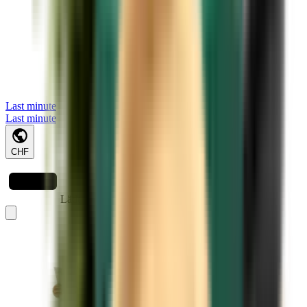
Last minute
Last minute
CHF
Lädt