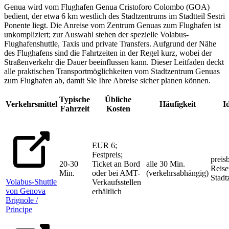
Genua wird vom Flughafen Genua Cristoforo Colombo (GOA)
bedient, der etwa 6 km westlich des Stadtzentrums im Stadtteil Sestri
Ponente liegt. Die Anreise vom Zentrum Genuas zum Flughafen ist
unkompliziert; zur Auswahl stehen der spezielle Volabus-
Flughafenshuttle, Taxis und private Transfers. Aufgrund der Nähe
des Flughafens sind die Fahrtzeiten in der Regel kurz, wobei der
Straßenverkehr die Dauer beeinflussen kann. Dieser Leitfaden deckt
alle praktischen Transportmöglichkeiten vom Stadtzentrum Genuas
zum Flughafen ab, damit Sie Ihre Abreise sicher planen können.
Typische
Übliche
Verkehrsmittel
Häufigkeit
I
Fahrzeit
Kosten
EUR 6;
Festpreis;
preis
20-30
Ticket an Bord
alle 30 Min.
Reise
Min.
oder bei AMT-
(verkehrsabhängig)
Stadt
Volabus-Shuttle
Verkaufsstellen
von Genova
erhältlich
Brignole /
Principe