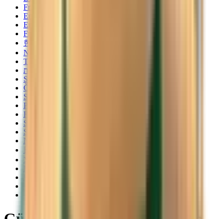
Français
English
English
Français
한국어
Norsk
Türkçe
עברית
Svenska
Čeština
Slovenčina
Polski
Română
Srpski
Suomi
Nederlands
日本語
Українська
Italiano
Български
Magyar
Dansk
Günstige Flüge von Genua an