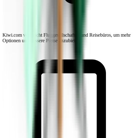
Kiwi.com vergleicht Fluggesellschaften und Reisebüros, um mehr
Optionen und bessere Preise anzubieten.