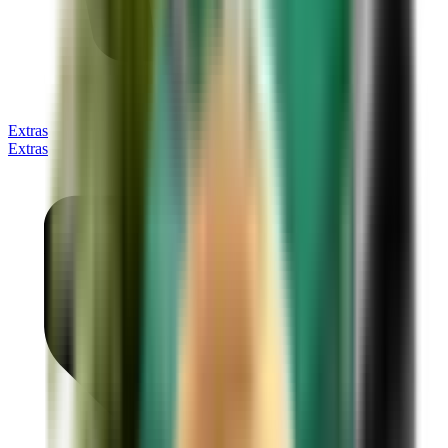
Extras
Extras