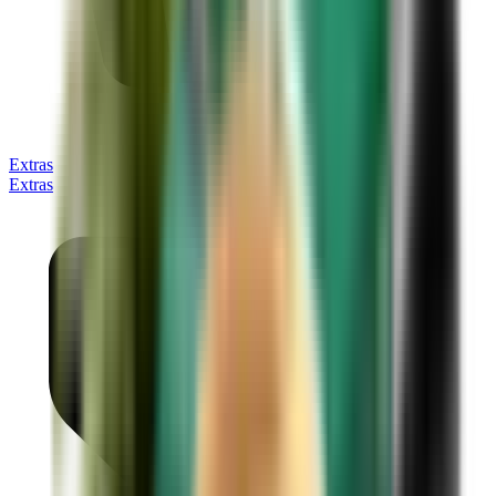
Extras
Extras