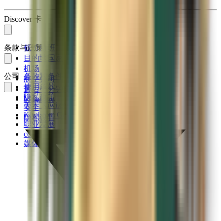
Discover 卡
条款与政策
低价航班
目的地国家
机场
公司
条款和条件
航空公司
使用条款
最后一分钟航班
隐私政策
Magazine
关于 Kiwi.com
安全
Kiwi.com Guarantee
隐私设置
职业发展
code.kiwi.com
媒体室