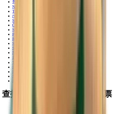
한국어
Norsk
Türkçe
עברית
Svenska
Čeština
Slovenčina
Polski
Română
Srpski
Suomi
Nederlands
日本語
Українська
Italiano
Български
Magyar
Dansk
查找前往 科马亚瓜 的低价机票