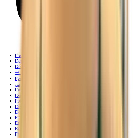
Français
Deutsch
Deutsch
中文
Русский
العربية/عربي
English
Español
Português
Deutsch
Deutsch
Français
English
English
Français