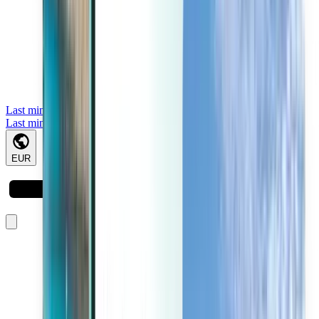
Last minute
Last minute
EUR
Lädt