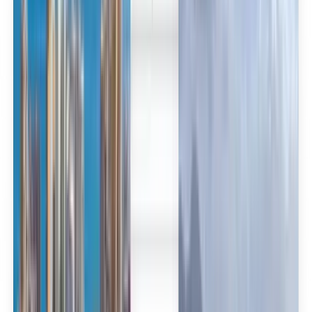
العربية/عربي
English
Русский
中文
Deutsch
Deutsch
Español
Français
Português
Español
Deutsch
Français
Português
English
Français
Deutsch