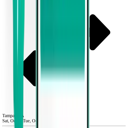
Tampa TPA
Sat, Oct 3−Tue, Oct 6