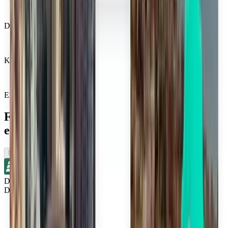
Die Wahl des Vertrauens von Millionen
Kiwi.com Guarantee für stressfreies Reisen
Eine Suche, alle Top-Angebote
Flüge in der Nähe von Columbus
erkunden
Nur Hinreise
Direkt
Detroit DTW