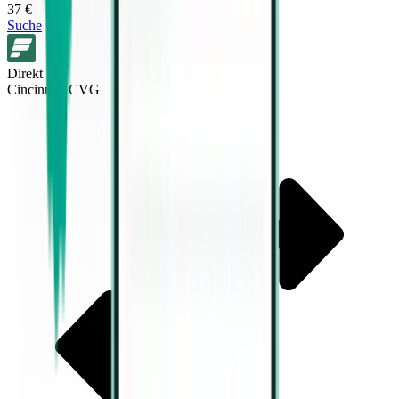
37 €
Suche
Direkt
Cincinnati CVG