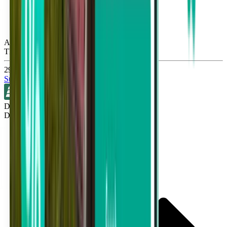
Atlanta ATL
Thu, Sep 17
29 €
Suche
Direkt
Detroit DTW