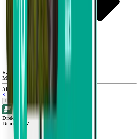
Raleigh RDU
Mon, Sep 28
31 €
Suche
Hin- und Rückreise
Direkt
Detroit DTW