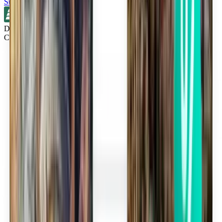
Suche
Direkt
Cincinnati CVG