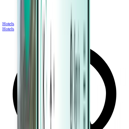
Hotels
Hotels