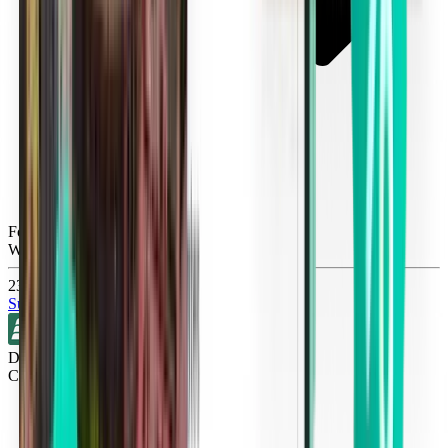
Fort Lauderdale FLL
Wed, Oct 21
23 €
Suche
Direkt
Cincinnati CVG