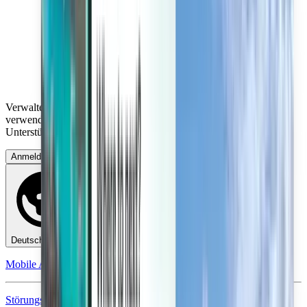
Verwalten Sie Ihre Reisen, richten Sie einen Preisalarm ein,
verwenden Sie Kiwi.com-Guthaben und erhalten Sie individuelle
Unterstützung.
Anmelden
Deutsch - EUR €
Mobile App von Kiwi.com
Störungsschutz