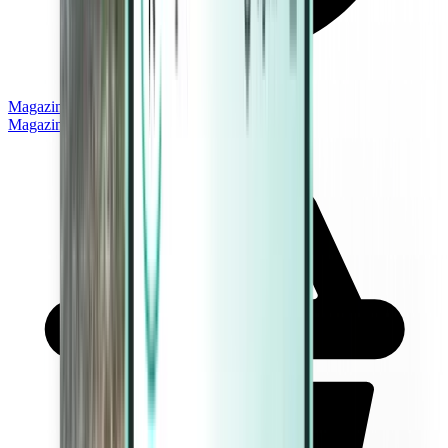
Magazine
Magazine