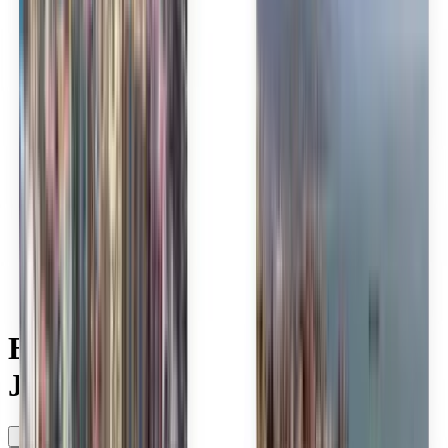
Norsk
Polski
Română
Slovenčina
Srpski
Svenska
ภาษาไทย
Türkçe
Українська
Tiếng Việt
Eesti
हिन्दी
Latviešu
Македонски
Slovenščina
Filipino
فارسی
Entdecken Sie günstige
JetSMART-Flüge
Irgendwann