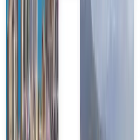
Español
Español
Español
Español
Español
台灣話
English
Български
Català
Čeština
Dansk
Eλληνικά
Suomi
Hrvatski
Magyar
Bahasa Indonesia
עברית
Íslenska
Italiano
日本語
한국어
Lietuvių
Bahasa Melayu
Nederlands