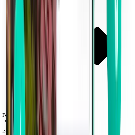
Fort Myers RSW
Tue, Sep 8
24 €