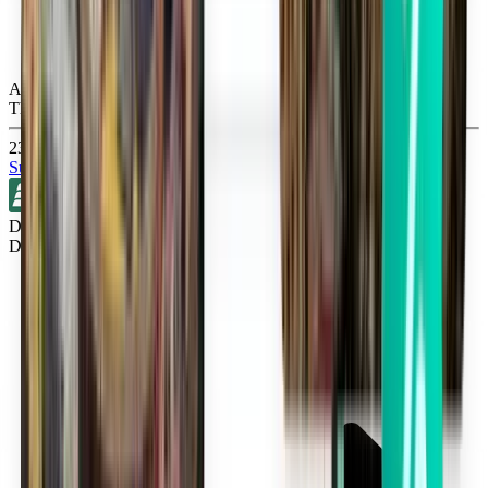
Atlanta ATL
Thu, Sep 3
23 €
Suche
Direkt
Detroit DTW