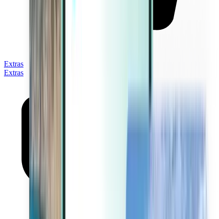
Extras
Extras