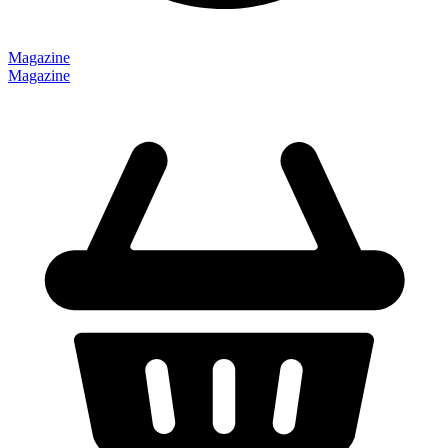
Magazine
Magazine