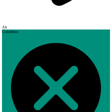
Ab
Columbus‎