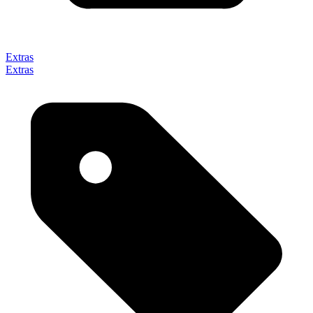
Extras
Extras