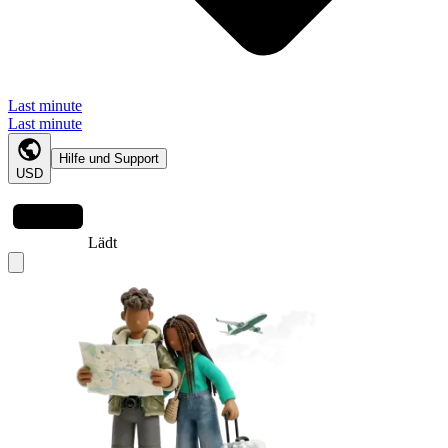
Last minute
Last minute
Hilfe und Support
USD
Lädt