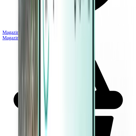
Magazine
Magazine