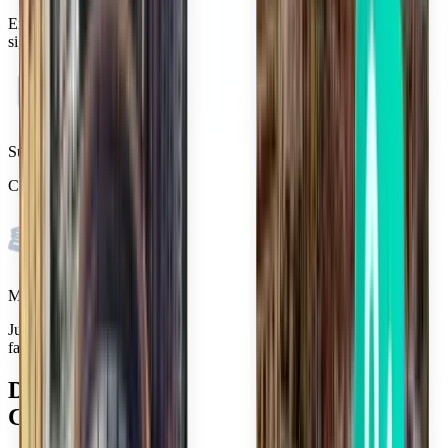
Encontramos as melhores ofertas de voos e truques de viagem para
si, para que possa escolher como reservar.
Supere todas as ansiedades de viagem
Com a Kiwi.com Guarantee, estamos sempre aqui para o ajudar.
Milhões confiam em nós
Junte-se aos mais de 10 milhões de viajantes que efetuam reservas
facilmente todos os anos.
Descubra Aeroporto Internacional de
Cabo Frio (CFB)