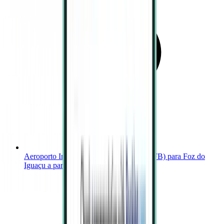
Aeroporto Internacional de Cabo Frio (CFB) para Foz do
Iguaçu a partir de 390 €