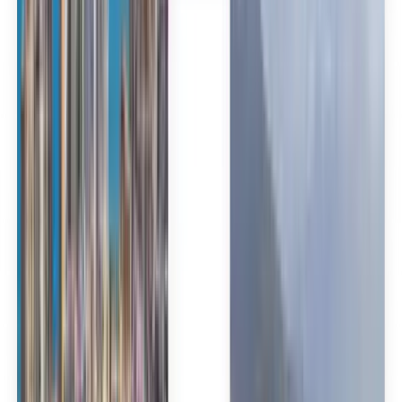
Español
Español
Español
Español
Español
台灣話
English
Български
Català
Čeština
Dansk
Eλληνικά
Suomi
Hrvatski
Magyar
Bahasa Indonesia
עברית
Íslenska
Italiano
日本語
한국어
Lietuvių
Bahasa Melayu
Nederlands
Norsk