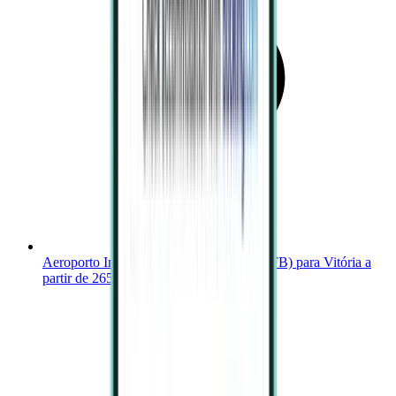
Aeroporto Internacional de Cabo Frio (CFB) para Vitória a
partir de 265 €