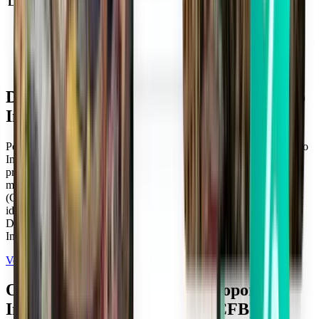
Localização do aeroporto
Cabo Frio, Brasil
Código IATA
CFB
Código ICAO
SBCB
Latitude e longitude
-22.925, -42.078611
Fuso horário
America/Sao_Paulo
Destinos populares a partir de Aeroporto
Internacional de Cabo Frio (CFB)
Pesquise mais ofertas de voos para destinos populares de Aeroporto
Internacional de Cabo Frio (CFB) com o Kiwi.com. Compare
preços de viagens das rotas mais procuradas para encontrar os
melhores lugares a visitar. Aeroporto Internacional de Cabo Frio
(CFB) oferece rotas populares tanto em viagens só de ida como de
ida e volta para algumas das cidades mais famosas do mundo.
Descubra preços fantásticos nas melhores rotas de Aeroporto
Internacional de Cabo Frio (CFB) viajando com o Kiwi.com.
Ver mais destinos populares
Outros voos populares de Aeroporto
Internacional de Cabo Frio (CFB)