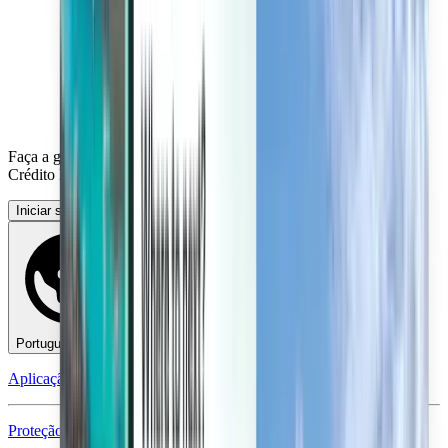
Faça a gestão das suas viagens, configure Alertas de preço, utilize
Crédito Kiwi.com e obtenha apoio personalizado.
Iniciar sessão
Português - EUR €
Aplicação móvel Kiwi.com
Proteção em caso de perturbações