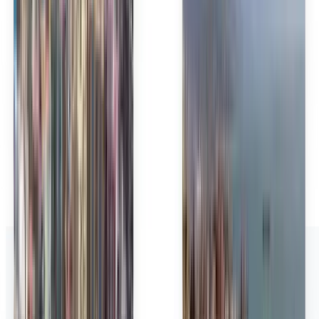
Polski
Română
Slovenčina
Srpski
Svenska
ภาษาไทย
Türkçe
Українська
Tiếng Việt
Eesti
हिन्दी
Latviešu
Македонски
Slovenščina
Filipino
فارسی