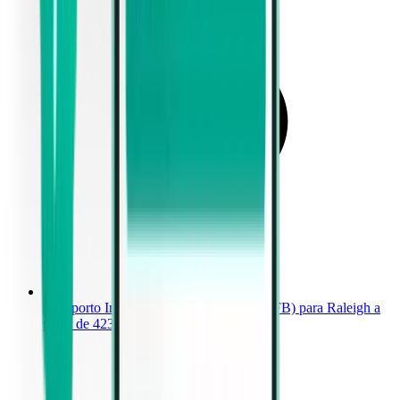
Aeroporto Internacional de Cabo Frio (CFB) para Raleigh a
partir de 423 €