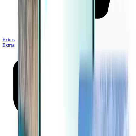
Extras
Extras