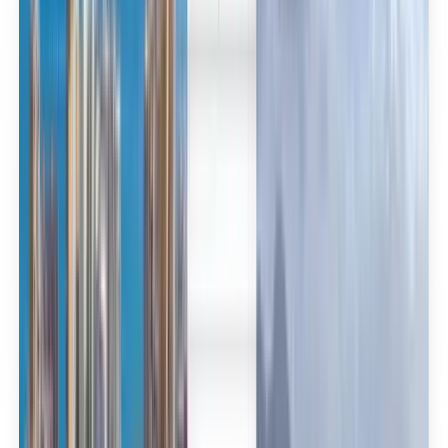
العربية/عربي
English
Русский
中文
Deutsch
Deutsch
Español
Français
Português
Español
Deutsch
Français
Português
English
Français
Deutsch