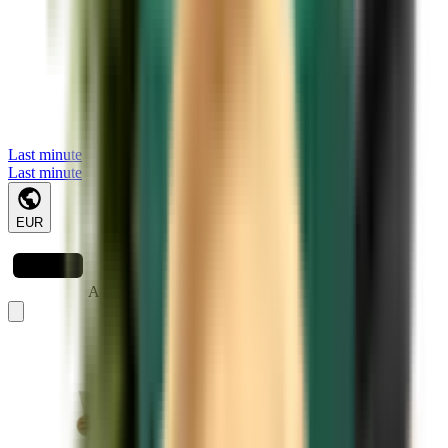
Last minute
Last minute
EUR
A carregar