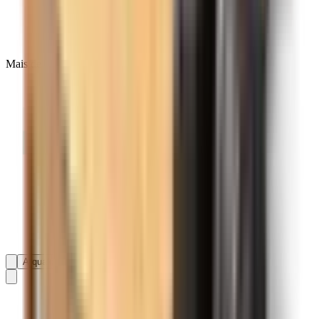
Mais de 138.593 avaliações no
A qualquer altura