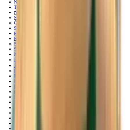
Norsk
Türkçe
עברית
Svenska
Čeština
Slovenčina
Polski
Română
Srpski
Suomi
Nederlands
日本語
Українська
Italiano
Български
Magyar
Dansk
Català
Lietuvių
Eλληνικά
فارسی
Íslenska
Hrvatski
Македонски
Slovenščina