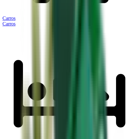
Carros
Carros