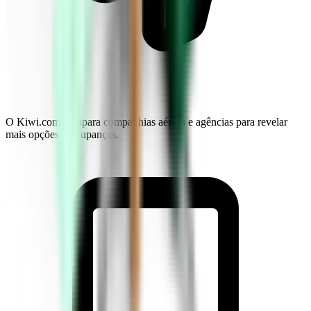
O Kiwi.com compara companhias aéreas e agências para revelar
mais opções e poupanças.