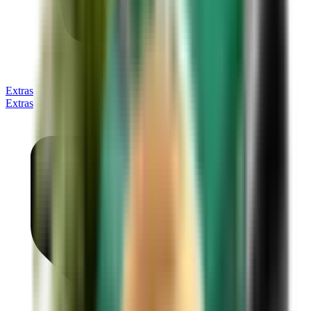
Extras
Extras