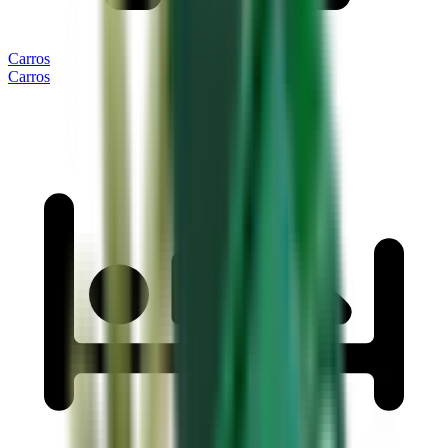
Carros
Carros