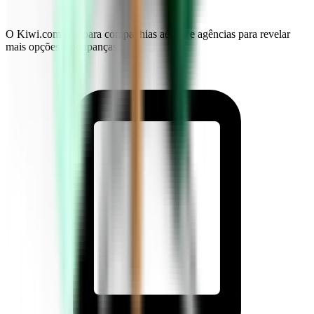
O Kiwi.com compara companhias aéreas e agências para revelar
mais opções e poupanças.