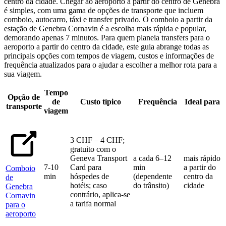
centro da cidade. Chegar ao aeroporto a partir do centro de Genebra
é simples, com uma gama de opções de transporte que incluem
comboio, autocarro, táxi e transfer privado. O comboio a partir da
estação de Genebra Cornavin é a escolha mais rápida e popular,
demorando apenas 7 minutos. Para quem planeia transfers para o
aeroporto a partir do centro da cidade, este guia abrange todas as
principais opções com tempos de viagem, custos e informações de
frequência atualizados para o ajudar a escolher a melhor rota para a
sua viagem.
Tempo
Opção de
de
Custo típico
Frequência
Ideal para
transporte
viagem
3 CHF – 4 CHF;
gratuito com o
Geneva Transport
a cada 6–12
mais rápido
7-10
Card para
min
a partir do
Comboio
min
hóspedes de
(dependente
centro da
de
hotéis; caso
do trânsito)
cidade
Genebra
contrário, aplica-se
Cornavin
a tarifa normal
para o
aeroporto