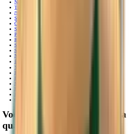
Norsk
Türkçe
עברית
Svenska
Čeština
Slovenčina
Polski
Română
Srpski
Suomi
Nederlands
日本語
Українська
Italiano
Български
Magyar
Dansk
Latviešu
Català
Voos baratos de Genebra para
qualquer lugar