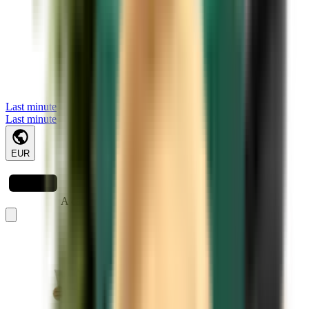
Last minute
Last minute
EUR
A carregar