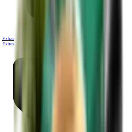
Extras
Extras