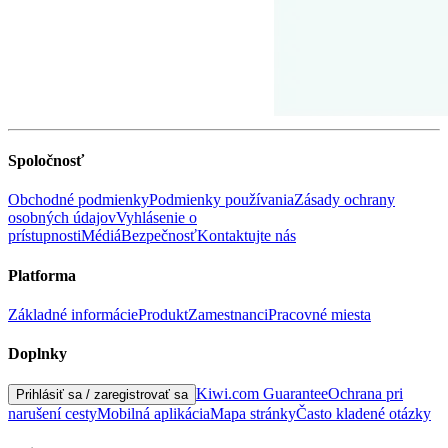
Spoločnosť
Obchodné podmienky
Podmienky používania
Zásady ochrany
osobných údajov
Vyhlásenie o
prístupnosti
Médiá
Bezpečnosť
Kontaktujte nás
Platforma
Základné informácie
Produkt
Zamestnanci
Pracovné miesta
Doplnky
Kiwi.com Guarantee
Ochrana pri
Prihlásiť sa
/
zaregistrovať sa
narušení cesty
Mobilná aplikácia
Mapa stránky
Často kladené otázky