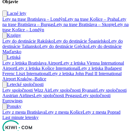
Objavte
Lacné lety
Lety na trase Bratislava – Londýn
Lety na trase Košice – Praha
Lety
na trase Bratislava – Burgas
Lety na trase Bratislava – Skopje
Lety na
trase Košice – Londýn
Krajiny
Lety do destinácie Rakúsko
Lety do destinácie Španielsko
Lety do
destinácie Taliansko
Lety do destinácie Grécko
Lety do destinácie
Maďarsko
Letiská
Lety z letiska Bratislava Airport
Lety z letiska Vienna International
Airport
Lety z letiska Košice International
Lety z letiska Budapest
Ferenc Liszt International
Lety z letiska John Paul II International
Airport Kraków–Balice
Letecké spoločnosti
Lety spoločnosti Wizz Air
Lety spoločnosti Ryanair
Lety spoločnosti
Austrian Airlines
Lety spoločnosti Pegasus
Lety spoločnosti
Eurowings
Ponuky
Lety z mesta Bratislava
Lety z mesta Košice
Lety z mesta Poprad
Last minute letenky