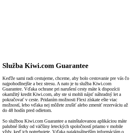
Služba Kiwi.com Guarantee
Keďže sami radi cestujeme, chceme, aby bolo cestovanie pre vás čo
najpohodlnejšie a bez stresu. A nato je tu služba Kiwi.com
Guarantee. Vďaka ochrane pri narušení cesty máte k dispozícii
okamžitý kredit Kiwi.com, aby ste si mohli nájsť náhradný let a
pokračovať v ceste. Pridaním možnosti Flexi získate ešte viac
možností, lebo vďaka nej môžete zrušiť alebo zmeniť rezerváciu až
do 48 hodín pred odletom.
So službou Kiwi.com Guarantee a nainštalovanou aplikáciou máte
palubné lístky od väčšiny leteckých spoločností priamo v mobile
vždy, keď ich potrebujete. Vďaka najaktuálnejším informáciám o