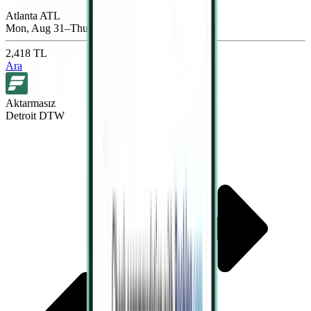
Atlanta ATL
Mon, Aug 31–Thu, Sep 3
2,418 TL
Ara
Aktarmasız
Detroit DTW