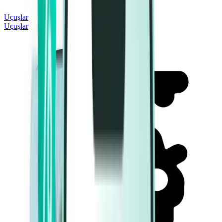
Uçuşlar
Uçuşlar