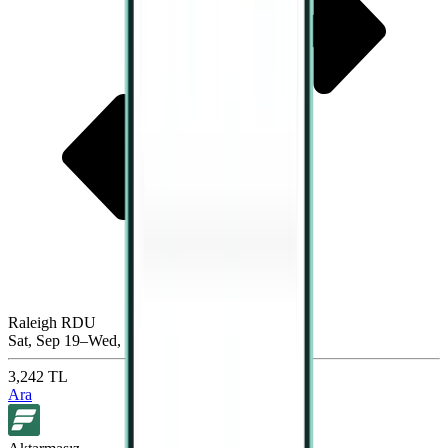
Raleigh RDU
Sat, Sep 19–Wed, Sep 23
3,242 TL
Ara