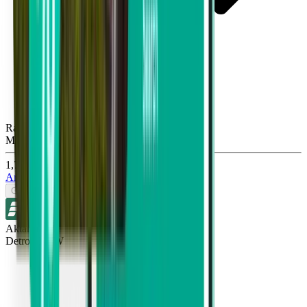
Raleigh RDU
Mon, Sep 28
1,708 TL
Ara
Gidiş-Dönüş
Aktarmasız
Detroit DTW