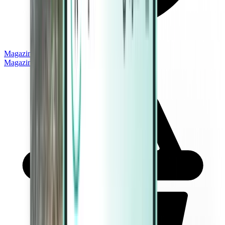
Magazine
Magazine