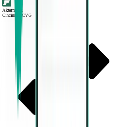
Aktarmasız
Cincinnati CVG