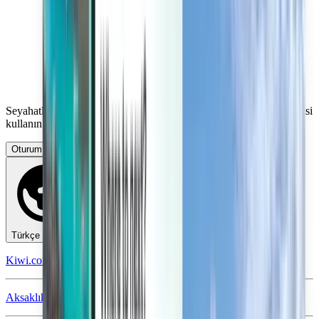
Seyahatlerinizi yönetin, Fiyat Alarmları oluşturun, Kiwi.com Kredisi
kullanın ve kişiselleştirilmiş destek alın.
Oturum aç
Türkçe - TRY TL
Kiwi.com mobil uygulaması
Aksaklık Koruması