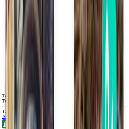
Tampa TPA
Tue, Sep 15
1,102 TL
Ara