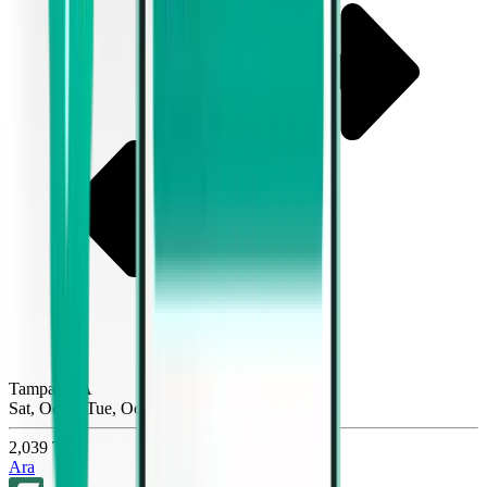
Tampa TPA
Sat, Oct 3–Tue, Oct 6
2,039 TL
Ara