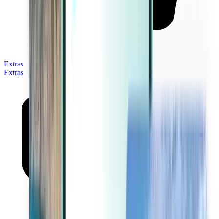
Extras
Extras