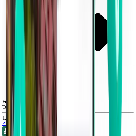
Fort Myers RSW
Tue, Sep 8
1,322 TL
Ara