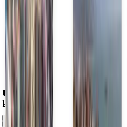
Polski
Română
Slovenčina
Srpski
Svenska
ภาษาไทย
Türkçe
Українська
Tiếng Việt
Eesti
हिन्दी
Latviešu
Македонски
Slovenščina
Filipino
فارسی
Ucuz Air Belgium uçuşlarını
keşfedin
Her zaman