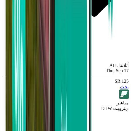
أتلانتا ATL
Thu, Sep 17
125 SR
بحث
مباشر
ديترويت DTW