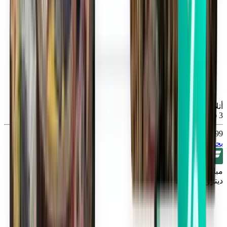
أتلانتا ATL
Thu, Sep 3
99 SR
بحث
مباشر
ديترويت DTW