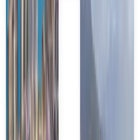
Deutsch
Français
Português
English
Français
Deutsch
Español
Español
Español
Español
Español
台灣話
English
Български
Català
Čeština
Dansk
Eλληνικά
Suomi
Hrvatski
Magyar
Bahasa Indonesia
עברית
Íslenska