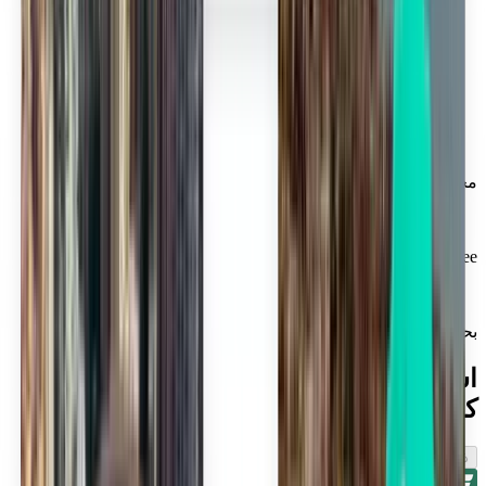
محل ثقة الملايين
Kiwi.com Guarantee لسفر بلا ضغوط
بحث واحد يوفر لك أفضل الصفقات
استكشاف رحلات الطيران القريبة من
كولومبوس
ذهاب