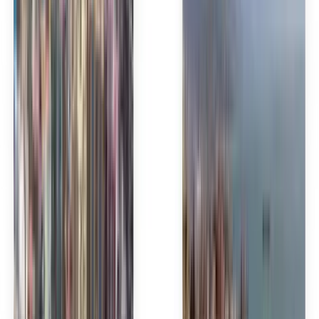
Italiano
日本語
한국어
Lietuvių
Bahasa Melayu
Nederlands
Norsk
Polski
Română
Slovenčina
Srpski
Svenska
ภาษาไทย
Türkçe
Українська
Tiếng Việt
Eesti
हिन्दी
Latviešu
Македонски
Slovenščina
Filipino
فارسی