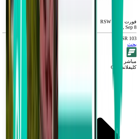
فورت مايرز RSW
Tue, Sep 8
103 SR
بحث
مباشر
كليفلاند CLE