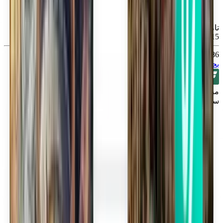
تامبا TPA
Tue, Sep 15
86 SR
بحث
مباشر
سنسناتي CVG