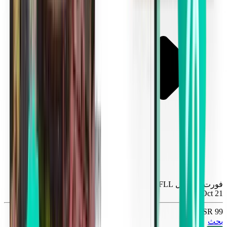
فورت لودرديل FLL
Wed, Oct 21
99 SR
بحث