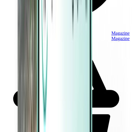
Magazine
Magazine