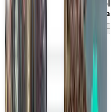
استكشف رحلات طيران
Portugalia الرخيصة
أي وقت