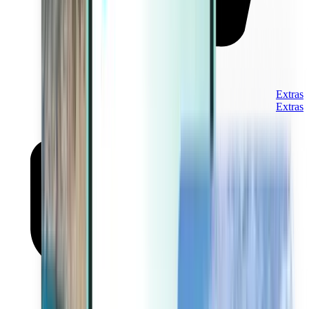
Extras
Extras