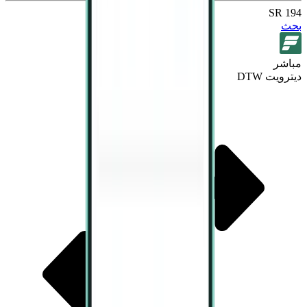
194 SR
بحث
مباشر
ديترويت DTW