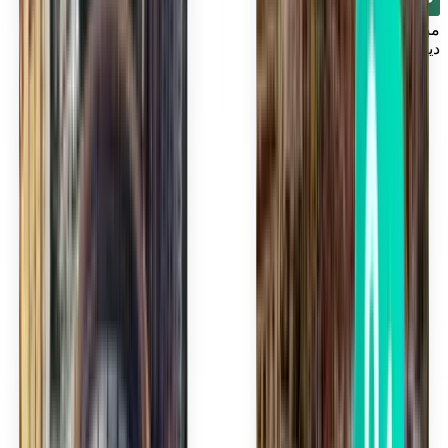
مباشر
ديترويت DTW