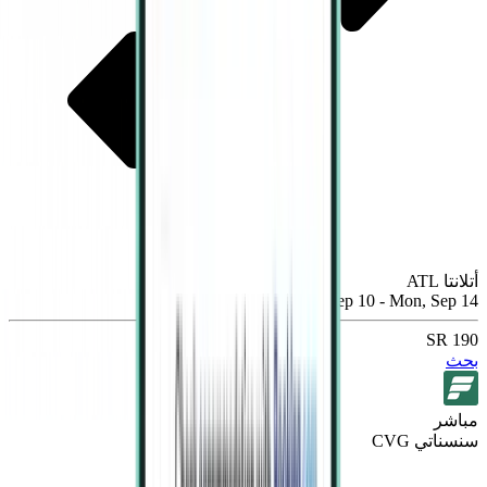
أتلانتا ATL
Thu, Sep 10 - Mon, Sep 14
190 SR
بحث
مباشر
سنسناتي CVG