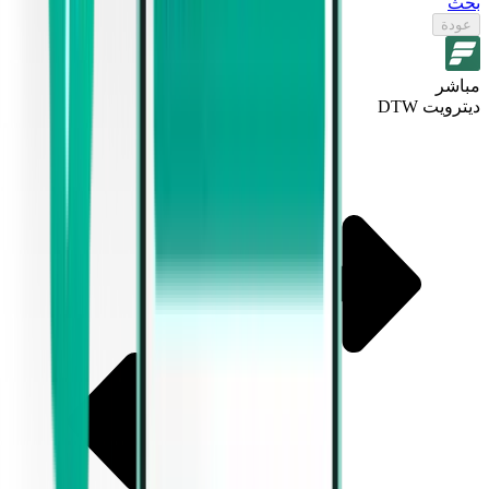
بحث
عودة
مباشر
ديترويت DTW