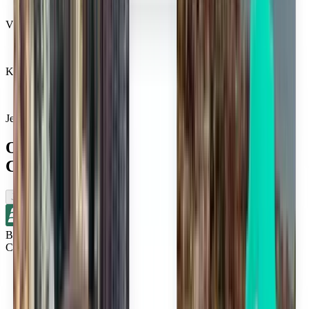
Věří nám miliony cestovatelů
Kiwi.com Guarantee pro cestování na pohodu
Jedno vyhledávání, ty nejlepší nabídky
Omrkněte lety v blízkosti města
Columbus
Jednosměrné
Bez přestupů
Cincinnati CVG