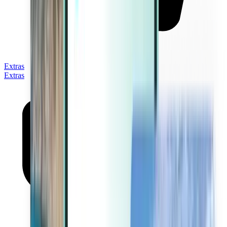
Extras
Extras