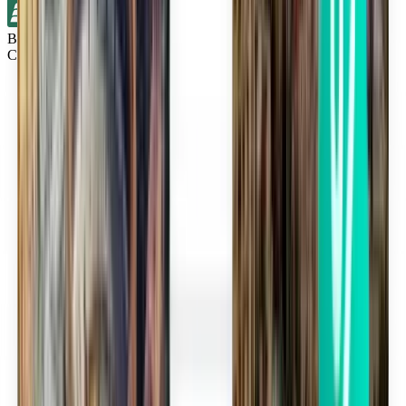
Bez přestupů
Cincinnati CVG