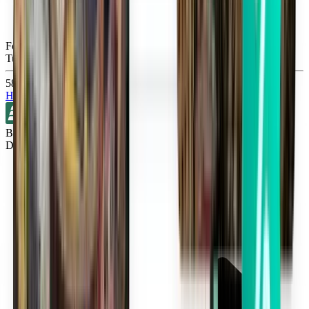
Fort Myers RSW
Tue, Sep 1
582 Kč
Hledat
Bez přestupů
Detroit DTW