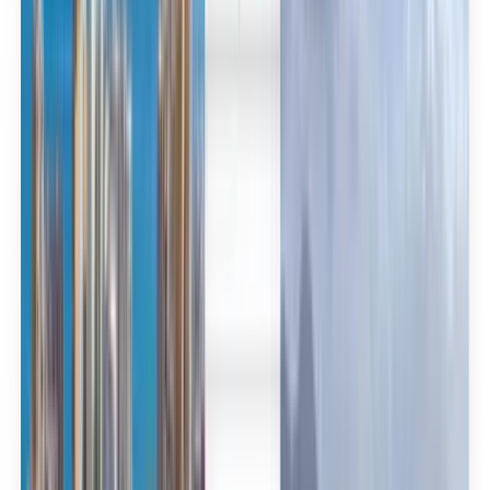
العربية/عربي
English
Русский
中文
Deutsch
Deutsch
Español
Français
Português
Español
Deutsch
Français
Português
English
Français
Deutsch
Español