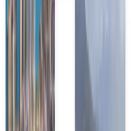
Español
Español
Español
Español
台灣話
English
Български
Català
Čeština
Dansk
Eλληνικά
Suomi
Hrvatski
Magyar
Bahasa Indonesia
עברית
Íslenska
Italiano
日本語
한국어
Lietuvių
Bahasa Melayu
Nederlands
Norsk