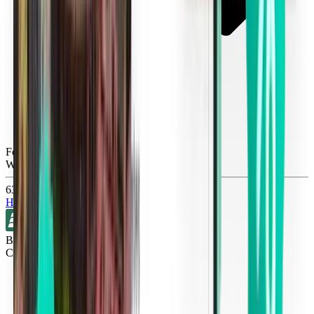
Fort Lauderdale FLL
Wed, Oct 14
630 Kč
Hledat
Bez přestupů
Cleveland CLE