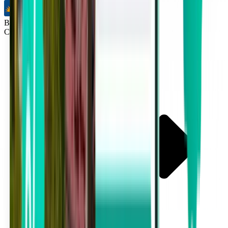
Bez přestupů
Cincinnati CVG