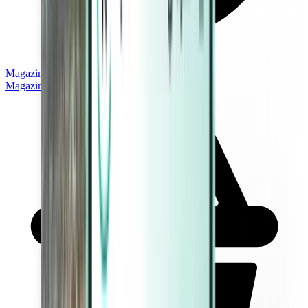
Magazine
Magazine