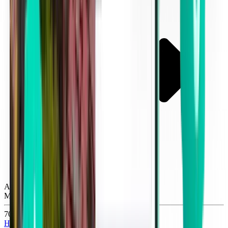
Atlanta ATL
Mon, Oct 26
703 Kč
Hledat