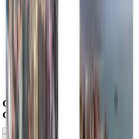
Polski
Română
Slovenčina
Srpski
Svenska
ภาษาไทย
Türkçe
Українська
Tiếng Việt
Eesti
हिन्दी
Latviešu
Македонски
Slovenščina
Filipino
فارسی
Objevte levné lety společnosti
Gulf Air Bahrain
Kdykoli