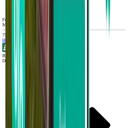
Fort Lauderdale FLL
Mon, Nov 9
751 Kč
Hledat
Bez přestupů
Detroit DTW