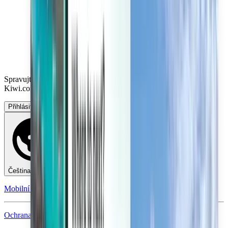
Spravujte své cesty, nastavte si upozornění na cenu, využijte kredit
Kiwi.com a získejte nápovědu na míru.
Přihlásit se
Čeština - CZK Kč
Mobilní aplikace Kiwi.com
Ochrana při narušení cesty