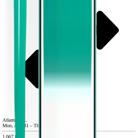
Atlanta ATL
Mon, Aug 31 – Thu, Sep 3
1,067 Kč