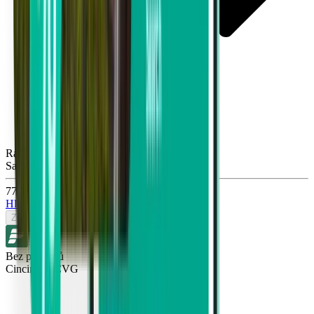
Raleigh RDU
Sat, Sep 26
776 Kč
Hledat
Zpáteční
Bez přestupů
Cincinnati CVG