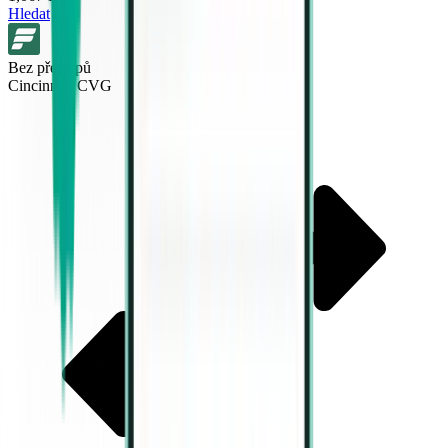
Hledat
Bez přestupů
Cincinnati CVG