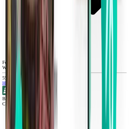
Fort Lauderdale FLL
Wed, Oct 21
557 Kč
Hledat
Bez přestupů
Cincinnati CVG