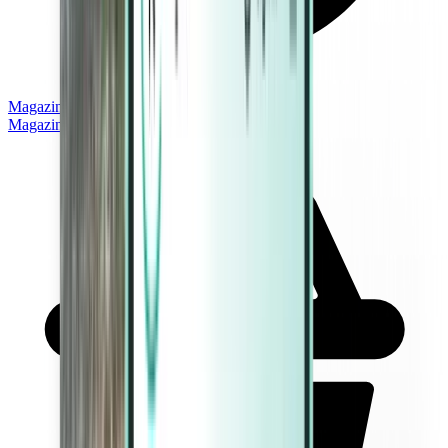
Magazine
Magazine