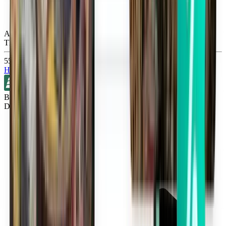
Atlanta ATL
Thu, Sep 3
557 Kč
Hledat
Bez přestupů
Detroit DTW