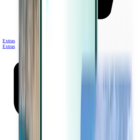
Extras
Extras