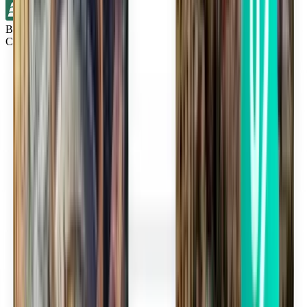
Bez přestupů
Cincinnati CVG