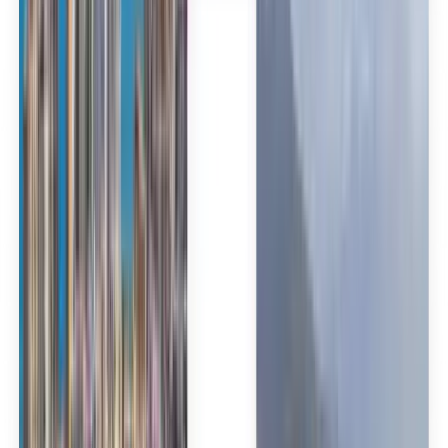
Español
Español
Español
Español
台灣話
English
Български
Català
Čeština
Dansk
Eλληνικά
Suomi
Hrvatski
Magyar
Bahasa Indonesia
עברית
Íslenska
Italiano
日本語
한국어
Lietuvių
Bahasa Melayu
Nederlands
Norsk