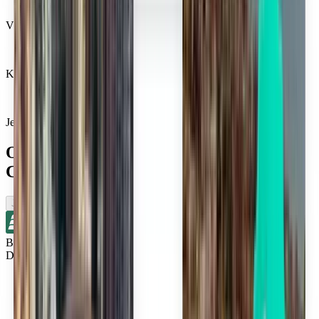
Věří nám miliony cestovatelů
Kiwi.com Guarantee pro cestování na pohodu
Jedno vyhledávání, ty nejlepší nabídky
Omrkněte lety v blízkosti města
Columbus
Jednosměrné
Bez přestupů
Detroit DTW