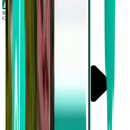
Bez přestupů
Cleveland CLE