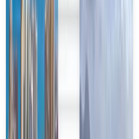
العربية/عربي
English
Русский
中文
Deutsch
Deutsch
Español
Français
Português
Español
Deutsch
Français
Português
English
Français
Deutsch
Español