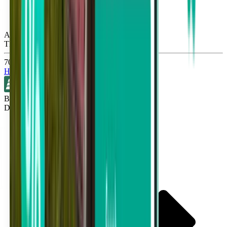
Atlanta ATL
Thu, Sep 17
703 Kč
Hledat
Bez přestupů
Detroit DTW