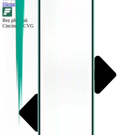
Hledat
Bez přestupů
Cincinnati CVG