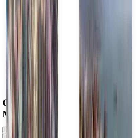
Polski
Română
Slovenčina
Srpski
Svenska
ภาษาไทย
Türkçe
Українська
Tiếng Việt
Eesti
हिन्दी
Latviešu
Македонски
Slovenščina
Filipino
فارسی
Objevte levné lety společnosti
Madagascar Airlines
Kdykoli