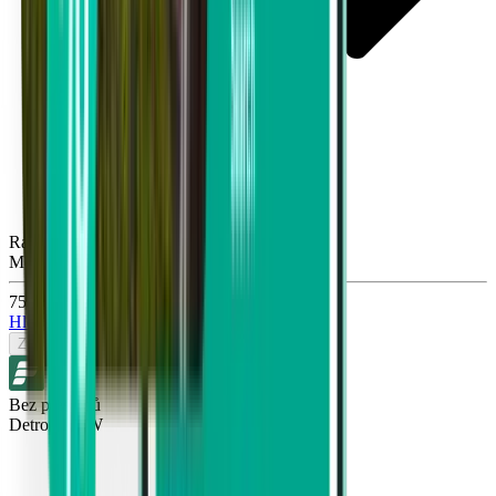
Raleigh RDU
Mon, Sep 28
751 Kč
Hledat
Zpáteční
Bez přestupů
Detroit DTW