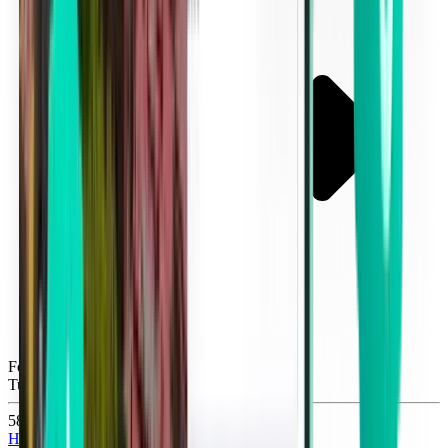
Fort Myers RSW
Tue, Sep 8
582 Kč
Hledat