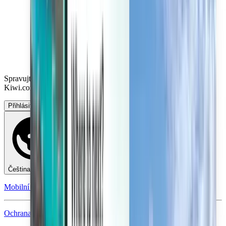
Spravujte své cesty, nastavte si upozornění na cenu, využijte kredit
Kiwi.com a získejte nápovědu na míru.
Přihlásit se
Čeština - CZK Kč
Mobilní aplikace Kiwi.com
Ochrana při narušení cesty