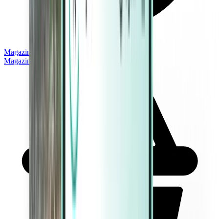
Magazine
Magazine