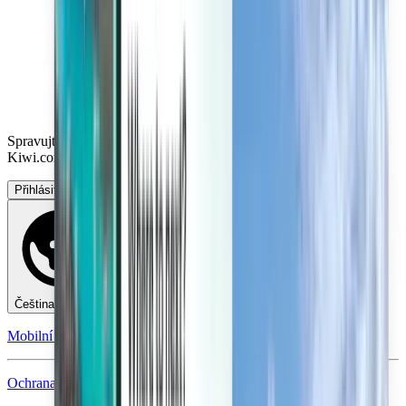
Spravujte své cesty, nastavte si upozornění na cenu, využijte kredit
Kiwi.com a získejte nápovědu na míru.
Přihlásit se
Čeština - CZK Kč
Mobilní aplikace Kiwi.com
Ochrana při narušení cesty