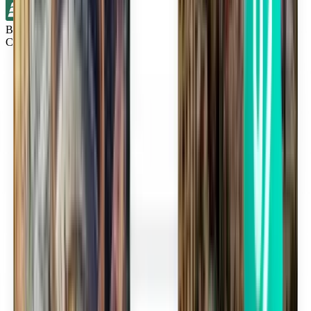
Bez přestupů
Cincinnati CVG