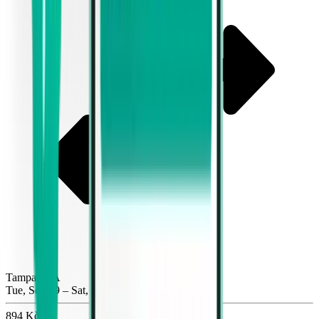
Tampa TPA
Tue, Sep 29 – Sat, Oct 3
894 Kč