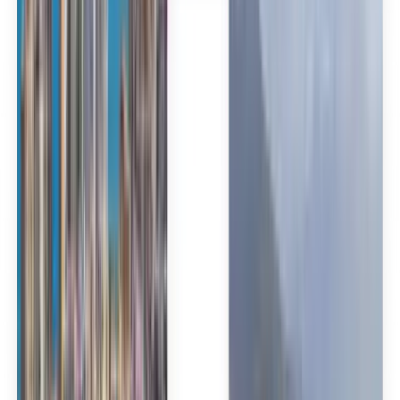
Español
Español
Español
Español
台灣話
English
Български
Català
Čeština
Dansk
Eλληνικά
Suomi
Hrvatski
Magyar
Bahasa Indonesia
עברית
Íslenska
Italiano
日本語
한국어
Lietuvių
Bahasa Melayu
Nederlands
Norsk