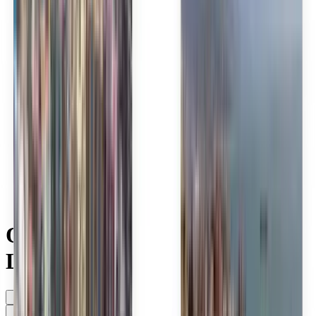
Polski
Română
Slovenčina
Srpski
Svenska
ภาษาไทย
Türkçe
Українська
Tiếng Việt
Eesti
हिन्दी
Latviešu
Македонски
Slovenščina
Filipino
فارسی
Objevte levné lety společnosti
Lufthansa City
Kdykoli