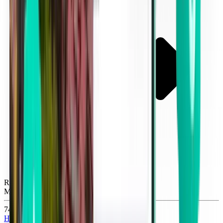
Raleigh RDU
Mon, Sep 14
749 Kč
Hledat