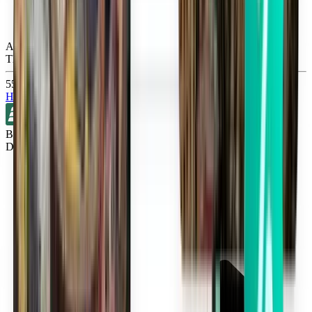
Atlanta ATL
Thu, Sep 10
556 Kč
Hledat
Bez přestupů
Detroit DTW