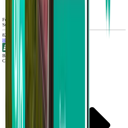
Fort Myers RSW
Sun, Aug 30
822 Kč
Hledat
Bez přestupů
Cleveland CLE