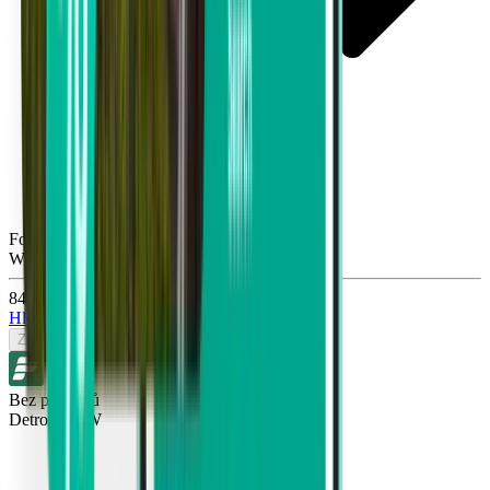
Fort Lauderdale FLL
Wed, Aug 26
846 Kč
Hledat
Zpáteční
Bez přestupů
Detroit DTW