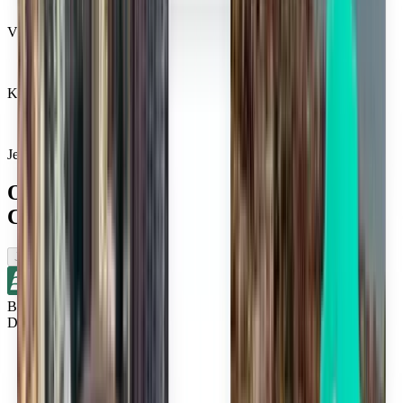
Věří nám miliony cestovatelů
Kiwi.com Guarantee pro cestování na pohodu
Jedno vyhledávání, ty nejlepší nabídky
Omrkněte lety v blízkosti města
Columbus
Jednosměrné
Bez přestupů
Detroit DTW