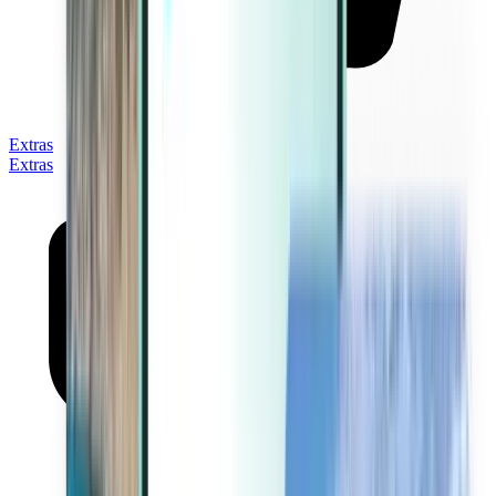
Extras
Extras