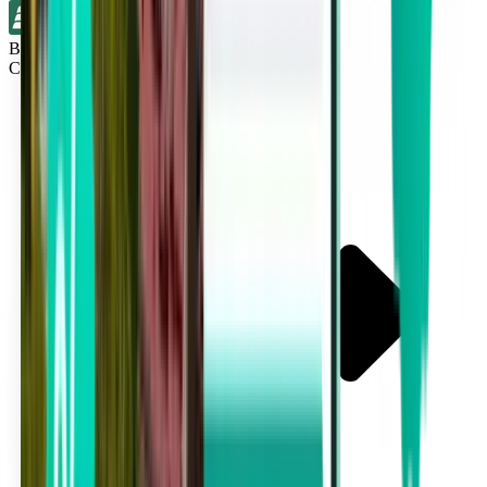
Bez přestupů
Cincinnati CVG