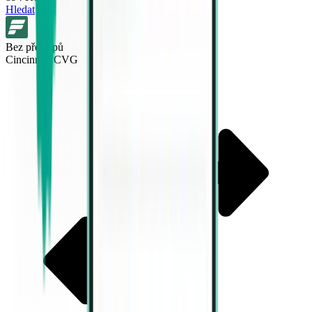
Hledat
Bez přestupů
Cincinnati CVG