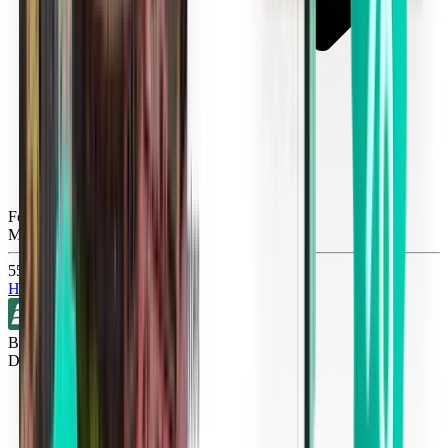
Fort Lauderdale FLL
Mon, Aug 31
556 Kč
Hledat
Bez přestupů
Detroit DTW