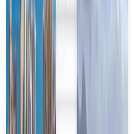
العربية/عربي
English
Русский
中文
Deutsch
Deutsch
Español
Français
Português
Español
Deutsch
Français
Português
English
Français
Deutsch
Español