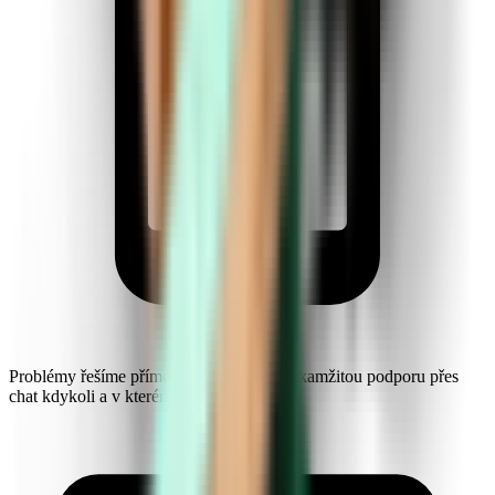
Problémy řešíme přímo za letu. Získejte okamžitou podporu přes
chat kdykoli a v kterémkoli jazyce.