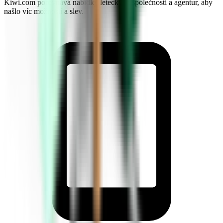
Kiwi.com porovnává nabídky leteckých společností a agentur, aby
našlo víc možností a slev.