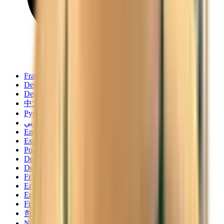
Français
Deutsch
Deutsch
中文
Русский
العربية/عربي
English
Español
Português
Deutsch
Deutsch
Français
English
English
Français
한국어
Norsk