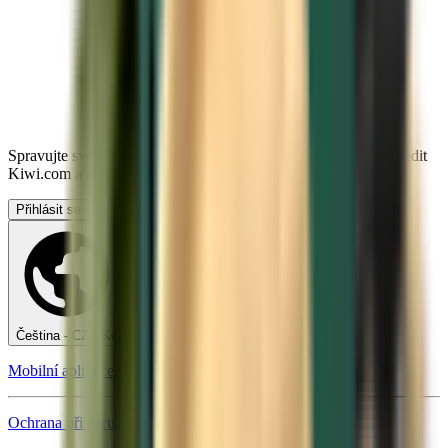
Spravujte své cesty, nastavte si upozornění na cenu, využijte kredit
Kiwi.com a získejte nápovědu na míru.
Přihlásit se
Čeština - CZK Kč
Mobilní aplikace Kiwi.com
Ochrana při narušení cesty