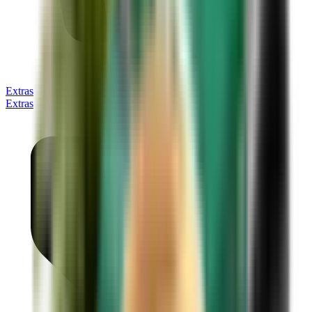
Extras
Extras