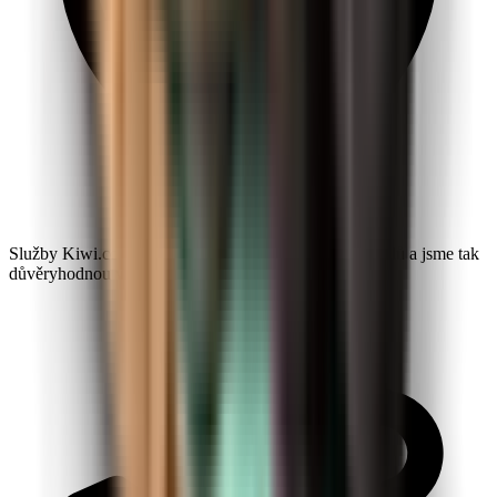
Služby Kiwi.com využilo už přes 10 milionů cestovatelů a jsme tak
důvěryhodnou volbou po celém světě.