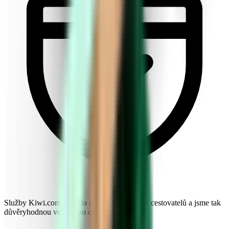
Služby Kiwi.com využilo už přes 10 milionů cestovatelů a jsme tak
důvěryhodnou volbou po celém světě.