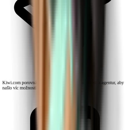
Kiwi.com porovnává nabídky leteckých společností a agentur, aby
našlo víc možností a slev.