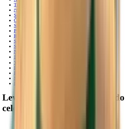
Türkçe
עברית
Svenska
Čeština
Slovenčina
Polski
Română
Srpski
Suomi
Nederlands
日本語
Українська
Italiano
Български
Magyar
Dansk
Levné letenky z Richmondu do
celého světa