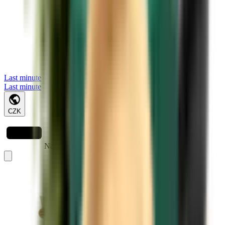
Last minute
Last minute
CZK
Načítá se