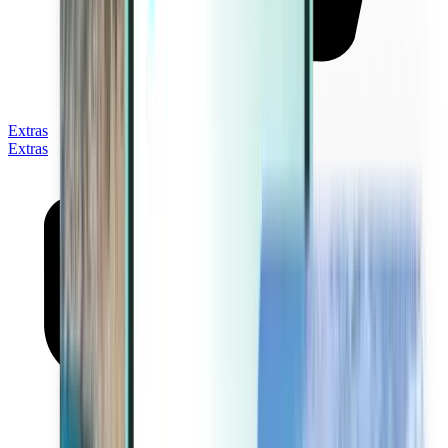
Extras
Extras