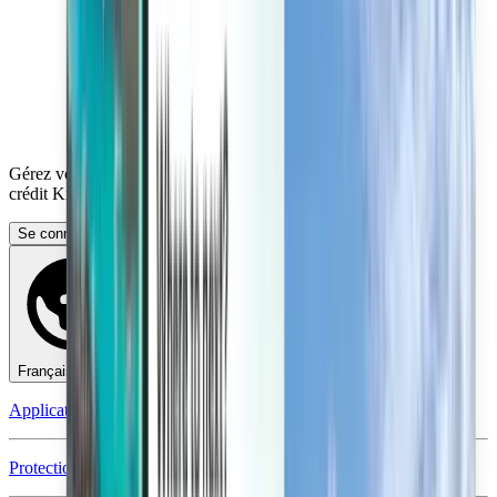
Gérez vos voyages, définissez des alertes de prix, utilisez votre
crédit Kiwi.com et bénéficiez d’une aide personnalisée.
Se connecter
Français - EUR €
Application mobile Kiwi.com
Protection contre les perturbations