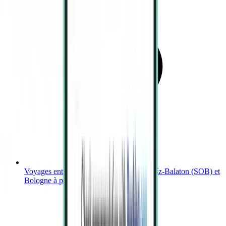
Voyages entre Aéroport international Hévíz-Balaton (SOB) et
Bologne à partir de 370 €