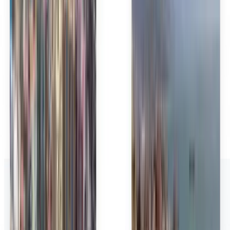
Polski
Română
Slovenčina
Srpski
Svenska
ภาษาไทย
Türkçe
Українська
Tiếng Việt
Eesti
हिन्दी
Latviešu
Македонски
Slovenščina
Filipino
فارسی