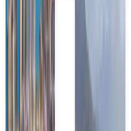
Español
Español
Español
Español
台灣話
English
Български
Català
Čeština
Dansk
Eλληνικά
Suomi
Hrvatski
Magyar
Bahasa Indonesia
עברית
Íslenska
Italiano
日本語
한국어
Lietuvių
Bahasa Melayu
Nederlands
Norsk