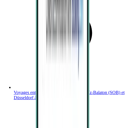
Voyages entre Aéroport international Hévíz-Balaton (SOB) et
Düsseldorf à partir de 510 €