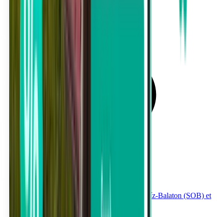
Voyages entre Aéroport international Hévíz-Balaton (SOB) et
Munich à partir de 515 €