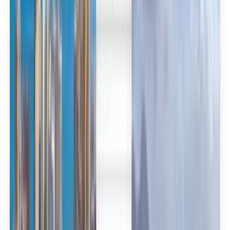
العربية/عربي
English
Русский
中文
Deutsch
Deutsch
Español
Français
Português
Español
Deutsch
Français
Português
English
Français
Deutsch
Español