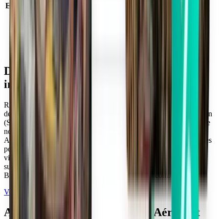
Emplacement de l’aéroport
Hévíz, Hongrie
Code IATA
SOB
Code ICAO
LHSM
Latitude et longitude
46.6863889, 17.1591667
Fuseau horaire
Europe/Budapest
Destinations populaires depuis Aéroport
international Hévíz-Balaton (SOB)
Rechercher davantage d’offres de vol exceptionnelles vers des
destinations populaires depuis Aéroport international Hévíz-Balaton
(SOB) avec Kiwi.com. Comparez les prix des vols pour profiter de
nos itinéraires tendance et découvrez les meilleures destinations.
Aéroport international Hévíz-Balaton (SOB) propose des itinéraires
populaires en allers simples et en allers-retours vers certaines des
villes les plus célèbres du monde. Trouvez des prix exceptionnels
sur les meilleurs itinéraires depuis Aéroport international Hévíz-
Balaton (SOB) lorsque vous voyagez avec Kiwi.com.
Voir d’autres destinations populaires
Autres vols populaires depuis Aéroport