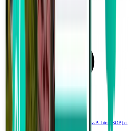
Copenhague à partir de 436 €
Voyages entre Aéroport international Hévíz-Balaton (SOB) et
Berlin à partir de 437 €