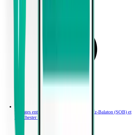
Voyages entre Aéroport international Hévíz-Balaton (SOB) et
Manchester à partir de 499 €