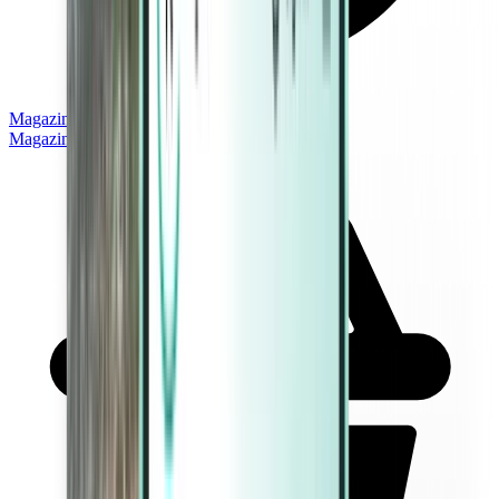
Magazine
Magazine