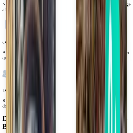
Nous vous trouvons les meilleures offres de vol et astuces de voyage
afin que vous ayez plusieurs options de réservation.
Oubliez le stress du voyage
Avec la Kiwi.com Guarantee, nous sommes là pour vous aider quoi
qu’il arrive.
Des millions d’utilisateurs nous font confiance
Rejoignez plus de 10 millions de voyageurs annuels qui réservent
des itinéraires en toute simplicité.
Découvrez Aéroport international Hévíz-
Balaton (SOB)