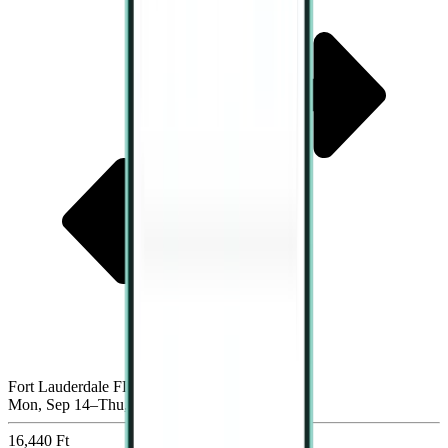
Fort Lauderdale FLL
Mon, Sep 14–Thu, Sep 17
16,440 Ft