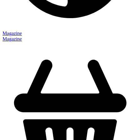
Magazine
Magazine