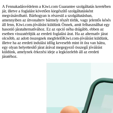
A Fennakadásvédelem a Kiwi.com Guarantee szolgáltatás keretében
jár, illetve a foglalást követően kiegészítő szolgáltatásként
megvásárolható. Bárhogyan is részesül a szolgáltatásban,
amennyiben az útvonalterv bármely részét törlik, vagy jelentős késés
áll fenn, Kiwi.com-jóváírást küldünk Önnek, amit felhasználhat egy
hasonló járatalternatívához. Ez az opció néha drágább, ebben az
esetben visszatérítjük az eredeti foglalási árat. Ha az alternatív járat
olcsóbb, az adott összegnek megfelelőKiwi.com-jóváírást küldünk,
illetve ha az eredeti indulási időig kevesebb mint öt óra van hátra,
egy olyan helyettesítő járat árával megegyező összegű jóváírást
küldünk, amelynek érkezési ideje a legközelebb áll az eredeti
járatéhoz.