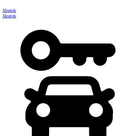
Járatok
Járatok