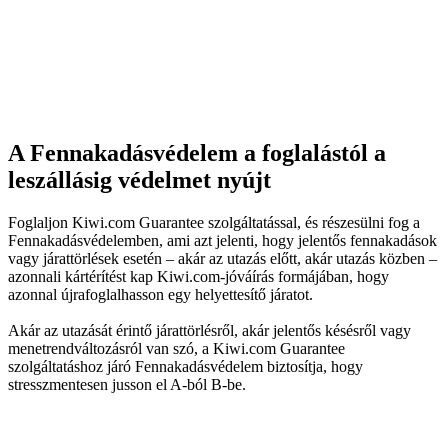
A Fennakadásvédelem a foglalástól a
leszállásig védelmet nyújt
Foglaljon Kiwi.com Guarantee szolgáltatással, és részesülni fog a
Fennakadásvédelemben, ami azt jelenti, hogy jelentős fennakadások
vagy járattörlések esetén – akár az utazás előtt, akár utazás közben –
azonnali kártérítést kap Kiwi.com-jóváírás formájában, hogy
azonnal újrafoglalhasson egy helyettesítő járatot.
Akár az utazását érintő járattörlésről, akár jelentős késésről vagy
menetrendváltozásról van szó, a Kiwi.com Guarantee
szolgáltatáshoz járó Fennakadásvédelem biztosítja, hogy
stresszmentesen jusson el A-ból B-be.