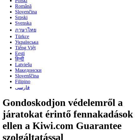
Polski
Română
Slovenčina
Srpski
Svenska
ภาษาไทย
Türkçe
Українська
Tiếng Việt
Eesti
हिन्दी
Latviešu
Македонски
Slovenščina
Filipino
فارسی
Gondoskodjon védelemről a
járatokat érintő fennakadások
ellen a Kiwi.com Guarantee
szolgáltatással