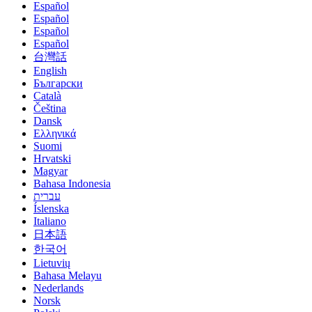
Español
Español
Español
Español
台灣話
English
Български
Català
Čeština
Dansk
Eλληνικά
Suomi
Hrvatski
Magyar
Bahasa Indonesia
עברית
Íslenska
Italiano
日本語
한국어
Lietuvių
Bahasa Melayu
Nederlands
Norsk