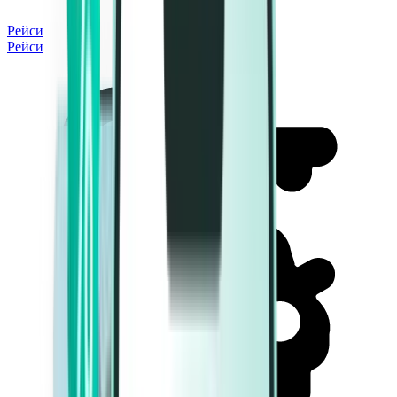
Рейси
Рейси