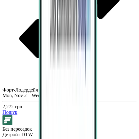
Форт-Лодердейл FLL
Mon, Nov 2 – Wed, Nov 4
2,272 грн.
Пошук
Без пересадок
Детройт DTW