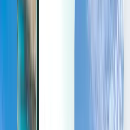
Minit terakhir
Minit terakhir
MYR
Memuatkan