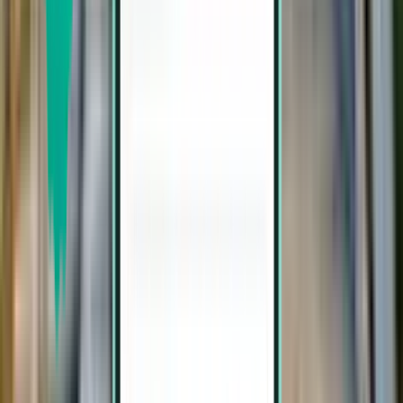
jumlah
purata
Monday
1
penerbangan
Daftar masuk untuk penerbangan dari
Kuala Lumpur ke Paris
Kod syarikat
Kod
Pasport diperlukan
Nama
penerbangan
IATA
semasa tempahan
Air France
AFR
AF
Tidak
AirAsia
AXM
AK
Tidak
Turkish
THY
TK
Tidak
Airlines
Etihad
ETD
EY
Tidak
Airways
Transavia
TRA
HV
Tidak
Daftar masuk dalam talian tidak tersedia untuk syarikat penerbangan
ini.
Cuaca di Paris