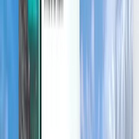
Perlindungan gangguan perjalanan
Teroka
Terma dan polisi
Penerbangan Murah
Penerbangan ke Negara
Lapangan terbang
Syarikat Penerbangan
Syarikat
Terma & Syarat
Penerbangan saat akhir
Syarat Penggunaan
Majalah
Dasar Privasi
Keselamatan
Tentang Kiwi.com
Tetapan privasi
Kiwi.com Guarantee
Kerjaya
code.kiwi.com
Bilik Media