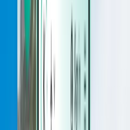
Penginapan
Penginapan