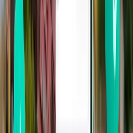
Berlepas dari
Lapangan Terbang Antarabangsa Kuala Lumpur
Tiba di
Paris Orly