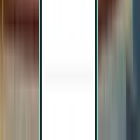
34°C
17°C
9 Aug
33°C
21°C
Isnin
3 Aug
36
%
38°C
23°C
10 Aug
34°C
20°C
Selasa
4 Aug
35°C
22°C
11 Aug