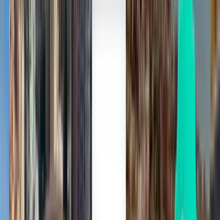
Berlepas minggu ini
Berlepas minggu depan
Berlepas bulan ini
Berlepas pada September
Pergi balik
Tidak berpuas hati dengan hasilnya?
Cuba beberapa penapis berguna kami
Cari mengikut perhentian
Tanpa henti
Sehingga 1 persinggahan
Sehingga 2 perhentian
Cari mengikut syarikat penerbangan
Malaysia Airlines
Air France
AirAsia
Turkish Airlines