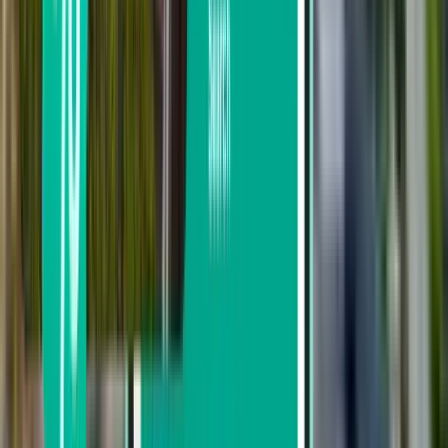
Penerbangan terus mingguan
Temui syarikat penerbangan terkemuka yang menawarkan
penerbangan terus dari Kuala Lumpur ke Paris pada bulan hadapan.
Anda akan menemui bilangan penerbangan terus harian bagi setiap
syarikat penerbangan dalam carta.
Syarikat
Wed
Thu
Fri
Sat
Mon 27.07
Tue 28.07
penerbangan
29.07
30.07
31.07
01.08
0
1
1
1
1
1
1
1
Malaysia
Airlines
Paling
Penerbangan
Penerbangan
banyak
mingguan
:
7
harian
:
1
penerbangan
:
jumlah
purata
Monday
1
penerbangan
Syarikat
Wed
Thu
Fri
Sat
Mon 03.08
Tue 04.08
penerbangan
05.08
06.08
07.08
08.08
0
1
1
1
1
1
1
1
Malaysia
Airlines