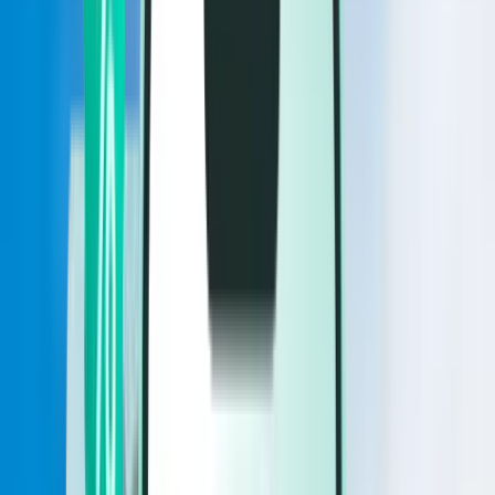
Penerbangan
Penerbangan