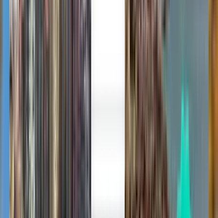
Miri MYY