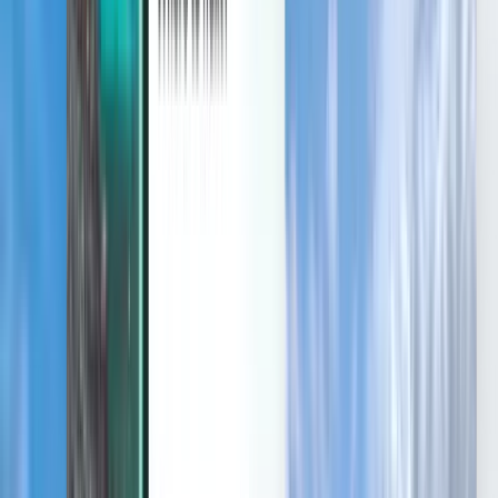
Perlindungan gangguan perjalanan
Teroka
Terma dan polisi
Penerbangan Murah
Penerbangan ke Negara
Lapangan terbang
Syarikat Penerbangan
Syarikat
Terma & Syarat
Penerbangan saat akhir
Syarat Penggunaan
Majalah
Dasar Privasi
Keselamatan
Tentang Kiwi.com
Tetapan privasi
Kiwi.com Guarantee
Kerjaya
code.kiwi.com
Bilik Media