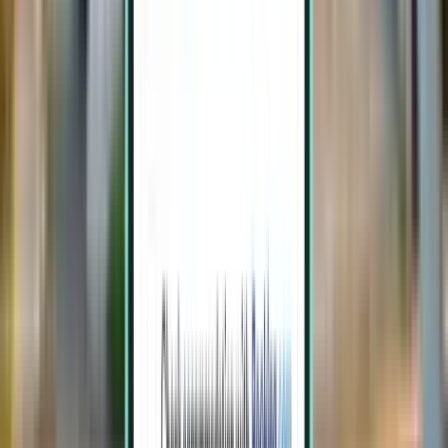
Penang PEN