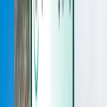
Majalah
Majalah