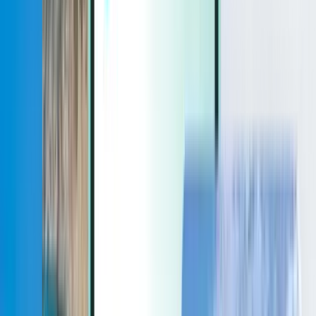
Extras
Extras