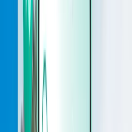
Kereta
Kereta