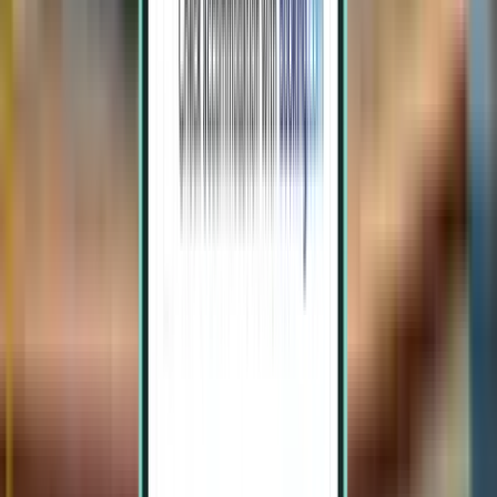
Miri MYY
RM849
Cari
1 perhentian
Fri, Aug 14 – Tue, Aug 18
Penang PEN