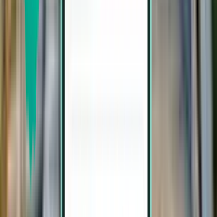
Miri MYY
RM849
Cari
1 perhentian
Wed, Aug 12 – Sat, Aug 15