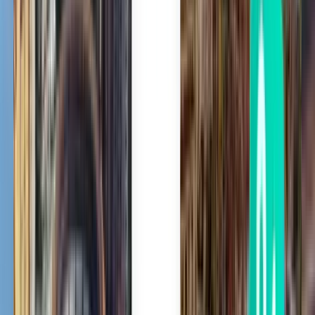
Miri MYY
RM429
Cari
1 perhentian
Sat, Aug 15
Penang PEN