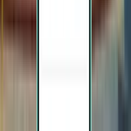
Miri MYY
RM849
Cari
1 perhentian
Fri, Aug 14 – Tue, Aug 18
Penang PEN