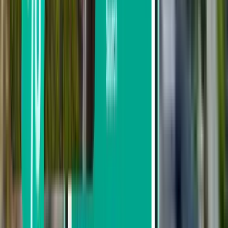
Berlepas bulan ini
Berlepas pada September
Pergi balik
1 perhentian
Wed, Aug 12 – Sat, Aug 15
Penang PEN