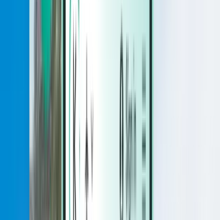
Penginapan
Penginapan