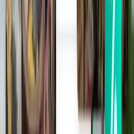
Penerbangan tanpa henti pada
Ogos
RM391 –
RM1,083