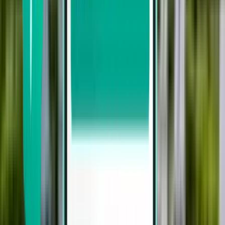
Penerbangan
Penerbangan
banyak
mingguan
:
17
harian
:
2.43
penerbangan
:
jumlah
purata
Tuesday
3
penerbangan
Syarikat
Wed
Thu
Fri
Sat
Mon 03.08
Tue 04.08
penerbangan
05.08
06.08
07.08
08.08
0
2
3
2
3
2
3
2
AirAsia
Paling
Penerbangan
Penerbangan
banyak
mingguan
:
17
harian
:
2.43
penerbangan
:
jumlah
purata
Tuesday
3
penerbangan
Syarikat
Wed
Thu
Fri
Sat
Mon 10.08
Tue 11.08
penerbangan
12.08
13.08
14.08
15.08
1
2
3
2
3
2
3
2
AirAsia
Paling
Penerbangan
Penerbangan
banyak
mingguan
:
17
harian
:
2.43
penerbangan
:
jumlah
purata
Tuesday
3
penerbangan
Syarikat
Wed
Thu
Fri
Sat