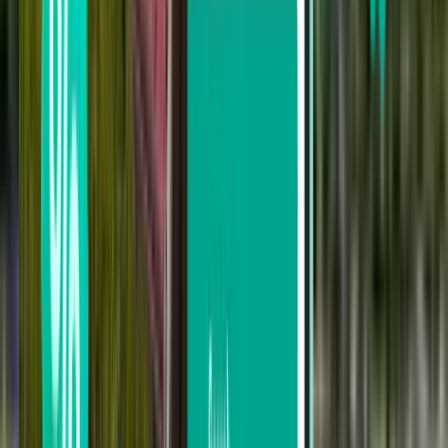
Purata penerbangan setiap minggu
400
Jarak penerbangan
863 km