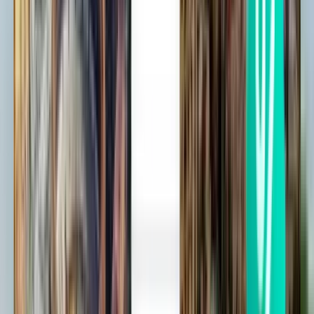
Berlepas bulan ini
Berlepas pada September
Berapakah kos penerbangan ke Kuala
Lumpur?
Penerbangan pergi balik tanpa henti
termurah
RM744