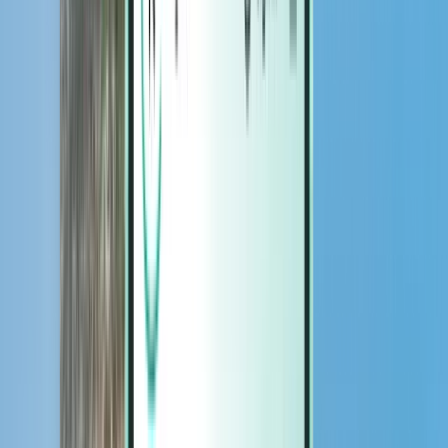
Majalah
Majalah