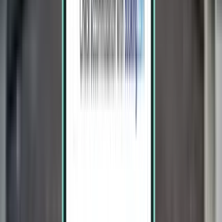
Disember
29°C
23°C
Bulan Paling Panas
31°C
Mac
Bulan paling sejuk
23°C
Januari
Hari cerah
145
hari setahun
Ramalan 14 hari
Sabtu
1 Aug
79
%
31°C
23°C
8 Aug
83
%
29°C
24°C