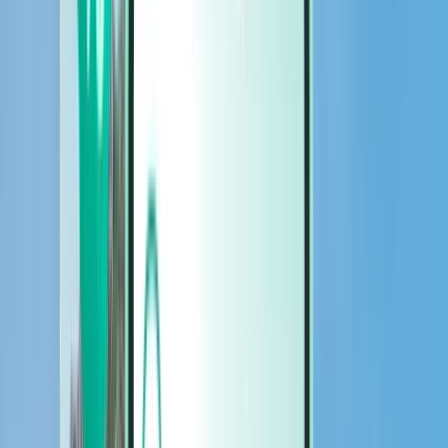
Kereta
Kereta