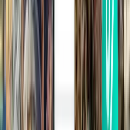
Tuzla
vanaf
392 €
Columbus