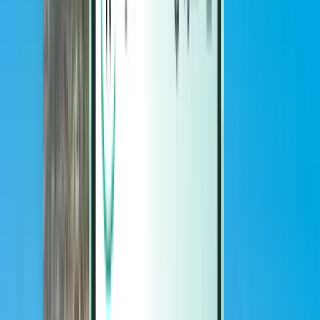
Magazine
Magazine