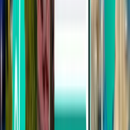
Tuzla
vanaf
911 €
Columbus