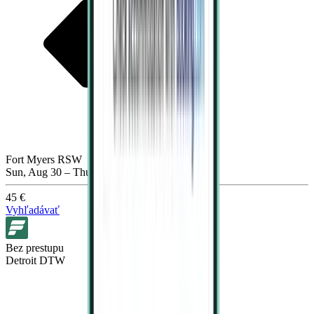
Fort Myers RSW
Sun, Aug 30 – Thu, Sep 3
45 €
Vyhľadávať
Bez prestupu
Detroit DTW