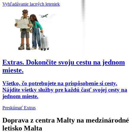
Vyhľadávanie lacných leteniek
Extras.
Dokončite svoju cestu na jednom
mieste.
Všetko, čo potrebujete na prispôsobenie si cesty.
Nájdite všetky služby pre každú časť svojej cesty na
jednom mieste.
Preskúmať Extras
Doprava z centra Malty na medzinárodné
letisko Malta