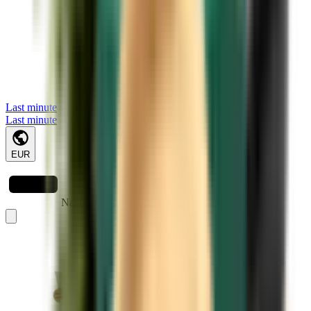
Last minute
Last minute
EUR
Načítavanie