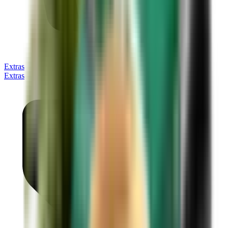
Extras
Extras