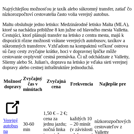
Najrýchlejšou možnosťou je taxík alebo súkromný transfer, zatiaľ čo
nízkorozpočtoví cestovatelia často volia verejný autobus.
Maltu obsluhuje jedno letisko: Medzinárodné letisko Malta (MLA),
ktoré sa nachádza približne 8 km južne od hlavného mesta Valletta.
Cestujúci, ktorí plánujú transfer na letisko z centra mesta, majú k
dispozícii rôzne možnosti vrátane verejných autobusov, taxíkov a
súkromných transferov. Vzhľadom na kompaktnú veľkosť ostrova
sú časy cesty zvyčajne krátke, hoci v dopravnej špičke môže
cestovanie ovplyvniť cestná premávka. Či už odchádzate z Valletty,
Sliemy alebo St. Julian's, doprava na letisko je vďaka sieti verejnej
dopravy alebo cestnej infraštruktúre jednoduchá.
Zvyčajný
Možnosť
Zvyčajná
čas v
Frekvencia
Najlepšie pre
dopravy
cena
minútach
1,50 € – 2 €;
cena za
každých 10
Verejný
nízkorozpočtových
30-60
jednu jazdu;
– 20 minút
autobus
cestovateľov z
min
nočná linka
(v závislosti
na
Valletty