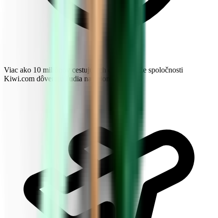
Viac ako 10 miliónov cestujúcich dokazuje, že spoločnosti
Kiwi.com dôverujú ľudia na celom svete.