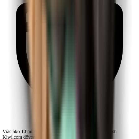
Viac ako 10 miliónov cestujúcich dokazuje, že spoločnosti
Kiwi.com dôverujú ľudia na celom svete.