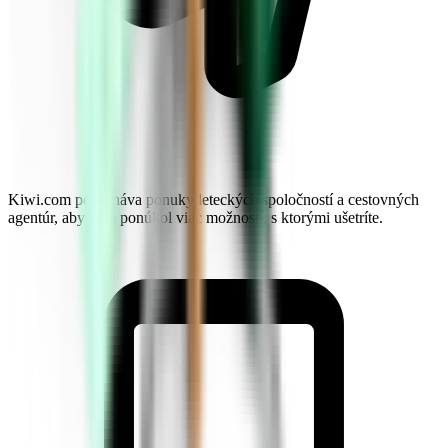
Kiwi.com porovnáva ponuky leteckých spoločností a cestovných
agentúr, aby vám ponúkol viac možností, s ktorými ušetríte.