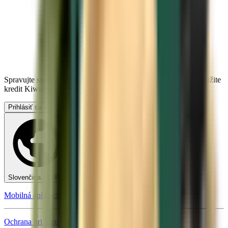
Spravujte svoje rezervácie, nastavte si upozornenia na ceny, využite
kredit Kiwi.com a získajte podporu na mieru.
Prihlásiť sa
Slovenčina - EUR €
Mobilná aplikácia Kiwi.com
Ochrana pri narušení cesty