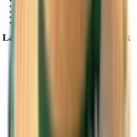
Slovenščina
Català
Eλληνικά
Hrvatski
हिन्दी
Lacné lety z Malty kamkoľvek