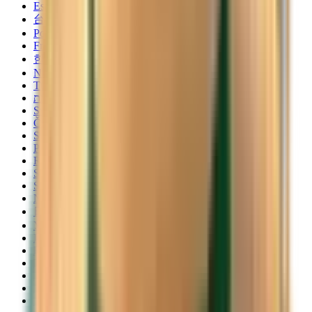
Español
台灣話
Português
Français
한국어
Norsk
Türkçe
עברית
Svenska
Čeština
Slovenčina
Polski
Română
Srpski
Suomi
Nederlands
日本語
Українська
Italiano
Български
Magyar
Dansk
Eesti
Македонски