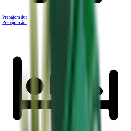
Prenájom áut
Prenájom áut