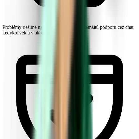
Problémy riešime na počkanie. Získajte okamžitú podporu cez chat
kedykoľvek a v akomkoľvek jazyku.