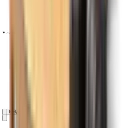
Viac ako 138 593 recenzií na platforme
Kedykoľvek