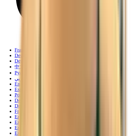
Français
Deutsch
Deutsch
中文
Русский
العربية/عربي
English
Español
Português
Deutsch
Deutsch
Français
English
English
Español
Español