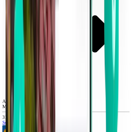
Atlanta ATL
Mon, Oct 26
317 kr
Sök