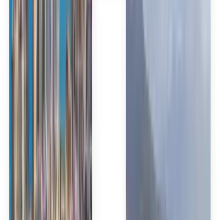
Español
Español
Español
Español
台灣話
English
Български
Català
Čeština
Dansk
Eλληνικά
Suomi
Hrvatski
Magyar
Bahasa Indonesia
עברית
Íslenska
Italiano
日本語
한국어
Lietuvių
Bahasa Melayu
Nederlands
Norsk