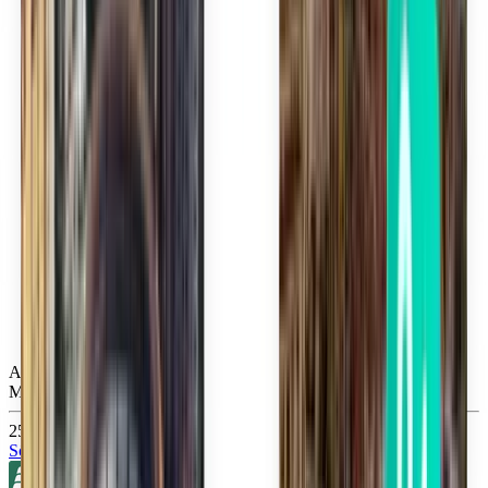
Atlanta ATL
Mon, Aug 31
252 kr
Sök