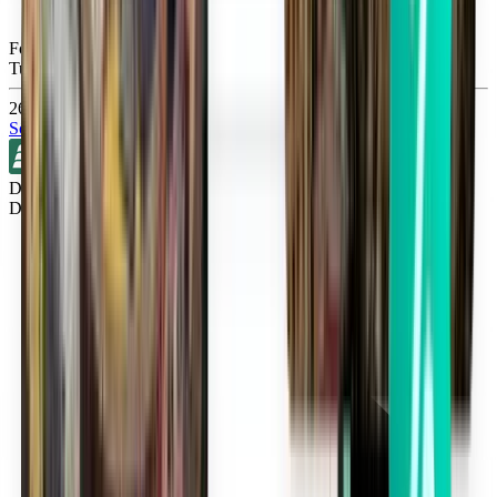
Fort Myers RSW
Tue, Sep 1
263 kr
Sök
Direkt
Detroit DTW