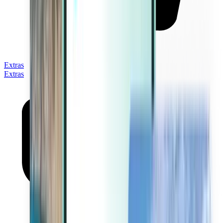
Extras
Extras