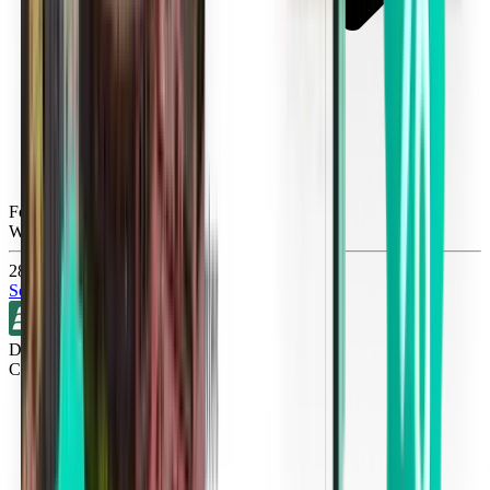
Fort Lauderdale FLL
Wed, Oct 14
284 kr
Sök
Direkt
Cleveland CLE