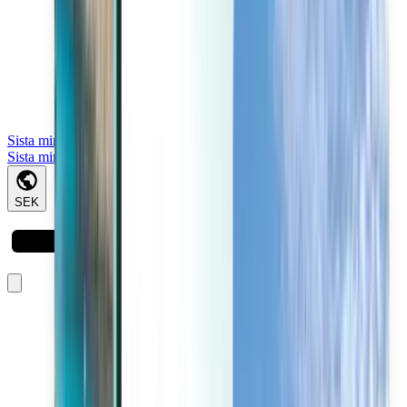
Sista minuten
Sista minuten
SEK
Laddar