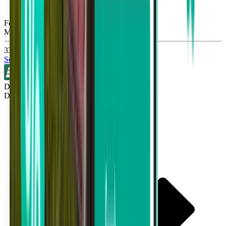
Fort Lauderdale FLL
Mon, Nov 9
339 kr
Sök
Direkt
Detroit DTW