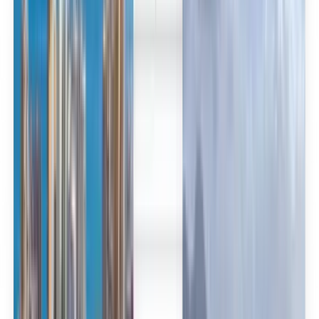
العربية/عربي
English
Русский
中文
Deutsch
Deutsch
Español
Français
Português
Español
Deutsch
Français
Português
English
Français
Deutsch
Español