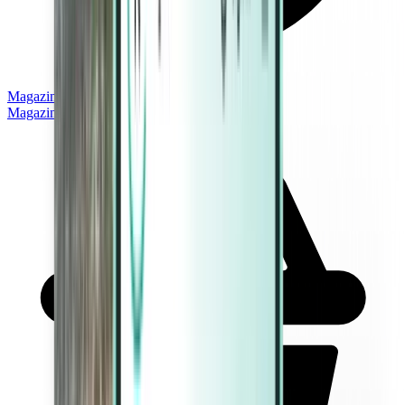
Magazine
Magazine