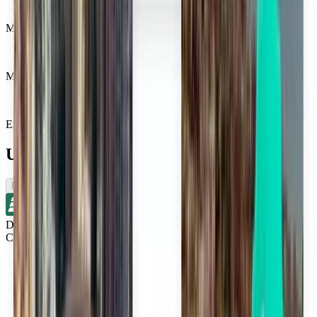
Miljoner nöjda kunder
Med Kiwi.com Guarantee får du en stressfri resa
En enda sökning, alla de bästa erbjudandena
Utforska flyg nära Columbus
Enkelresa
Direkt
Cincinnati CVG