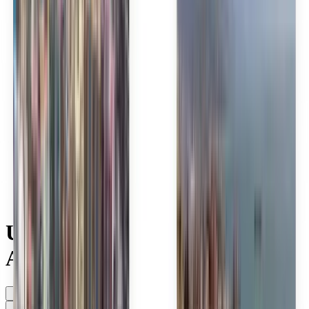
Polski
Română
Slovenčina
Srpski
Svenska
ภาษาไทย
Türkçe
Українська
Tiếng Việt
Eesti
हिन्दी
Latviešu
Македонски
Slovenščina
Filipino
فارسی
Utforska billiga flyg med
AirAsia
När som helst