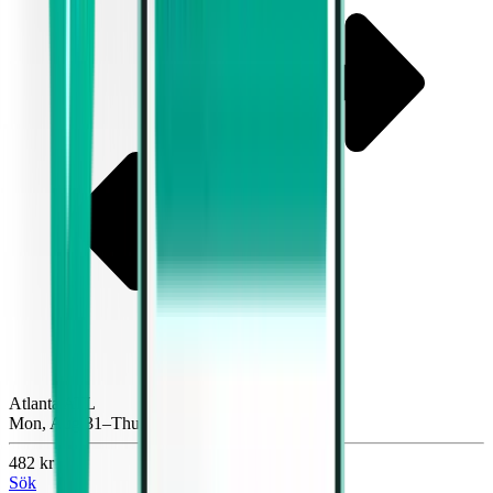
Atlanta ATL
Mon, Aug 31–Thu, Sep 3
482 kr
Sök