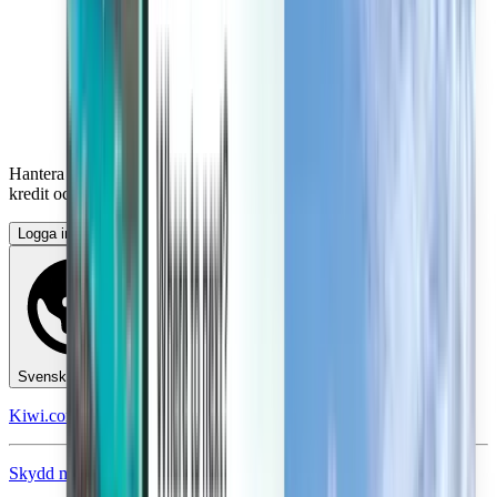
Hantera dina resor, konfigurera prisaviseringar, använd Kiwi.com-
kredit och få anpassad hjälp.
Logga in
Svenska - SEK kr
Kiwi.coms mobilapp
Skydd mot störningar