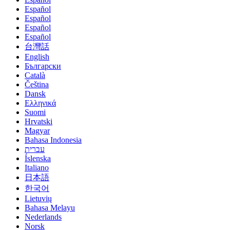
Español
Español
Español
Español
台灣話
English
Български
Català
Čeština
Dansk
Eλληνικά
Suomi
Hrvatski
Magyar
Bahasa Indonesia
עברית
Íslenska
Italiano
日本語
한국어
Lietuvių
Bahasa Melayu
Nederlands
Norsk