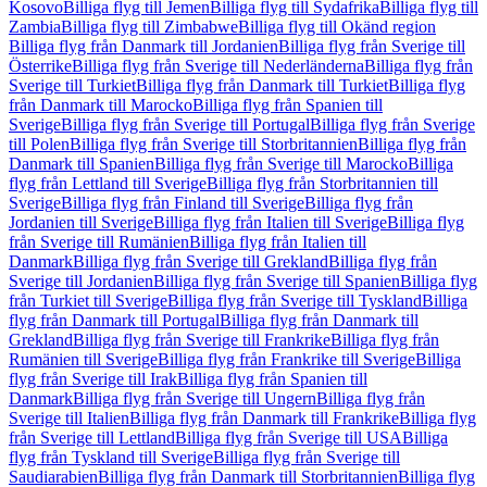
Kosovo
Billiga flyg till Jemen
Billiga flyg till Sydafrika
Billiga flyg till
Zambia
Billiga flyg till Zimbabwe
Billiga flyg till Okänd region
Billiga flyg från Danmark till Jordanien
Billiga flyg från Sverige till
Österrike
Billiga flyg från Sverige till Nederländerna
Billiga flyg från
Sverige till Turkiet
Billiga flyg från Danmark till Turkiet
Billiga flyg
från Danmark till Marocko
Billiga flyg från Spanien till
Sverige
Billiga flyg från Sverige till Portugal
Billiga flyg från Sverige
till Polen
Billiga flyg från Sverige till Storbritannien
Billiga flyg från
Danmark till Spanien
Billiga flyg från Sverige till Marocko
Billiga
flyg från Lettland till Sverige
Billiga flyg från Storbritannien till
Sverige
Billiga flyg från Finland till Sverige
Billiga flyg från
Jordanien till Sverige
Billiga flyg från Italien till Sverige
Billiga flyg
från Sverige till Rumänien
Billiga flyg från Italien till
Danmark
Billiga flyg från Sverige till Grekland
Billiga flyg från
Sverige till Jordanien
Billiga flyg från Sverige till Spanien
Billiga flyg
från Turkiet till Sverige
Billiga flyg från Sverige till Tyskland
Billiga
flyg från Danmark till Portugal
Billiga flyg från Danmark till
Grekland
Billiga flyg från Sverige till Frankrike
Billiga flyg från
Rumänien till Sverige
Billiga flyg från Frankrike till Sverige
Billiga
flyg från Sverige till Irak
Billiga flyg från Spanien till
Danmark
Billiga flyg från Sverige till Ungern
Billiga flyg från
Sverige till Italien
Billiga flyg från Danmark till Frankrike
Billiga flyg
från Sverige till Lettland
Billiga flyg från Sverige till USA
Billiga
flyg från Tyskland till Sverige
Billiga flyg från Sverige till
Saudiarabien
Billiga flyg från Danmark till Storbritannien
Billiga flyg