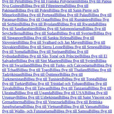
flyg till Peru
Billiga flyg till Franska Polynesien
Billiga flyg till Papua
Nya Guinea
Billiga flyg till Filippinerna
Billiga flyg till
Pakistan
Billiga flyg till Polen
Billiga flyg till Saint-Pierre och
Miquelon
Billiga flyg till Portugal
Billiga flyg till Palau
Billiga flyg till
Paraguay
Billiga flyg till Qatar
Billiga flyg till Rumänien
Billiga flyg
till Serbien
Billiga flyg till Ryssland
Billiga flyg till Rwanda
Billiga
flyg till Saudiarabien
Billiga flyg till Salomonöarna
Billiga flyg till
Seychellerna
Billiga flyg till Sudan
Billiga flyg till Sverige
Billiga flyg
till Singapore
Billiga flyg till Sankta Helena
Billiga flyg till
Slovenien
Billiga flyg till Svalbard och Jan Mayen
Billiga flyg till
Slovakien
Billiga flyg till Sierra Leone
Billiga flyg till Senegal
Billiga
flyg till Somalia
Billiga flyg till Surinam
Billiga flyg till
Sydsudan
Billiga flyg till São Tomé och Príncipe
Billiga flyg till El
Salvador
Billiga flyg till Sint Maarten
Billiga flyg till Syrien
Billiga
flyg till Swaziland
Billiga flyg till Turks- och Caicosöarna
Billiga flyg
till Tchad
Billiga flyg till Togo
Billiga flyg till Thailand
Billiga flyg till
Tadzjikistan
Billiga flyg till Östtimor
Billiga flyg till
Turkmenistan
Billiga flyg till Tunisien
Billiga flyg till Tonga
Billiga
flyg till Turkiet
Billiga flyg till Trinidad och Tobago
Billiga flyg till
Tuvalu
Billiga flyg till Taiwan
Billiga flyg till Tanzania
Billiga flyg till
Ukraina
Billiga flyg till Uganda
Billiga flyg till USA
Billiga flyg till
Uruguay
Billiga flyg till Uzbekistan
Billiga flyg till Saint Vincent och
Grenadinerna
Billiga flyg till Venezuela
Billiga flyg till Brittiska
Jungfruöarna
Billiga flyg till Vietnam
Billiga flyg till Vanuatu
Billiga
flyg till Wallis- och Futunaöarna
Billiga flyg till Samoa
Billiga flyg till