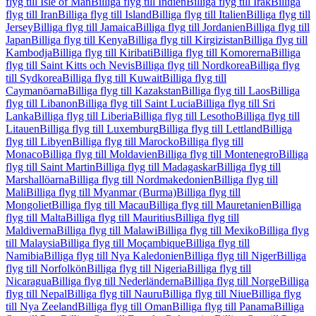
flyg till Isle of Man
Billiga flyg till Indien
Billiga flyg till Irak
Billiga
flyg till Iran
Billiga flyg till Island
Billiga flyg till Italien
Billiga flyg till
Jersey
Billiga flyg till Jamaica
Billiga flyg till Jordanien
Billiga flyg till
Japan
Billiga flyg till Kenya
Billiga flyg till Kirgizistan
Billiga flyg till
Kambodja
Billiga flyg till Kiribati
Billiga flyg till Komorerna
Billiga
flyg till Saint Kitts och Nevis
Billiga flyg till Nordkorea
Billiga flyg
till Sydkorea
Billiga flyg till Kuwait
Billiga flyg till
Caymanöarna
Billiga flyg till Kazakstan
Billiga flyg till Laos
Billiga
flyg till Libanon
Billiga flyg till Saint Lucia
Billiga flyg till Sri
Lanka
Billiga flyg till Liberia
Billiga flyg till Lesotho
Billiga flyg till
Litauen
Billiga flyg till Luxemburg
Billiga flyg till Lettland
Billiga
flyg till Libyen
Billiga flyg till Marocko
Billiga flyg till
Monaco
Billiga flyg till Moldavien
Billiga flyg till Montenegro
Billiga
flyg till Saint Martin
Billiga flyg till Madagaskar
Billiga flyg till
Marshallöarna
Billiga flyg till Nordmakedonien
Billiga flyg till
Mali
Billiga flyg till Myanmar (Burma)
Billiga flyg till
Mongoliet
Billiga flyg till Macau
Billiga flyg till Mauretanien
Billiga
flyg till Malta
Billiga flyg till Mauritius
Billiga flyg till
Maldiverna
Billiga flyg till Malawi
Billiga flyg till Mexiko
Billiga flyg
till Malaysia
Billiga flyg till Moçambique
Billiga flyg till
Namibia
Billiga flyg till Nya Kaledonien
Billiga flyg till Niger
Billiga
flyg till Norfolkön
Billiga flyg till Nigeria
Billiga flyg till
Nicaragua
Billiga flyg till Nederländerna
Billiga flyg till Norge
Billiga
flyg till Nepal
Billiga flyg till Nauru
Billiga flyg till Niue
Billiga flyg
till Nya Zeeland
Billiga flyg till Oman
Billiga flyg till Panama
Billiga