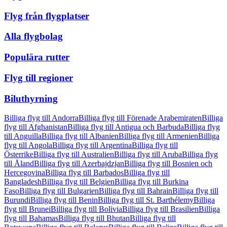
Flyg från flygplatser
Alla flygbolag
Populära rutter
Flyg till regioner
Biluthyrning
Billiga flyg till Andorra
Billiga flyg till Förenade Arabemiraten
Billiga
flyg till Afghanistan
Billiga flyg till Antigua och Barbuda
Billiga flyg
till Anguilla
Billiga flyg till Albanien
Billiga flyg till Armenien
Billiga
flyg till Angola
Billiga flyg till Argentina
Billiga flyg till
Österrike
Billiga flyg till Australien
Billiga flyg till Aruba
Billiga flyg
till Åland
Billiga flyg till Azerbajdzjan
Billiga flyg till Bosnien och
Hercegovina
Billiga flyg till Barbados
Billiga flyg till
Bangladesh
Billiga flyg till Belgien
Billiga flyg till Burkina
Faso
Billiga flyg till Bulgarien
Billiga flyg till Bahrain
Billiga flyg till
Burundi
Billiga flyg till Benin
Billiga flyg till St. Barthélemy
Billiga
flyg till Brunei
Billiga flyg till Bolivia
Billiga flyg till Brasilien
Billiga
flyg till Bahamas
Billiga flyg till Bhutan
Billiga flyg till