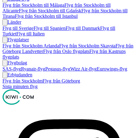
Flyg från Stockholm till Málaga
Flyg från Stockholm till
Alicante
Flyg från Stockholm till Gdańsk
Flyg från Stockholm till
Tirana
Flyg från Stockholm till Istanbul
Länder
Flyg till Sverige
Flyg till Spanien
Flyg till Danmark
Flyg till
Turkiet
Flyg till Italien
Flygplatser
Flyg från Stockholm Arlanda
Flyg från Stockholm Skavsta
Flyg från
Göteborg Landvetter
Flyg från Oslo flygplats
Flyg från Kastrups
flygplats
Flygbolag
SAS-flyg
Ryanair-flyg
Pegasus-flyg
Wizz Air-flyg
Eurowings-flyg
Erbjudanden
Flyg från Stockholm
Flyg från Göteborg
Sista minuten flyg