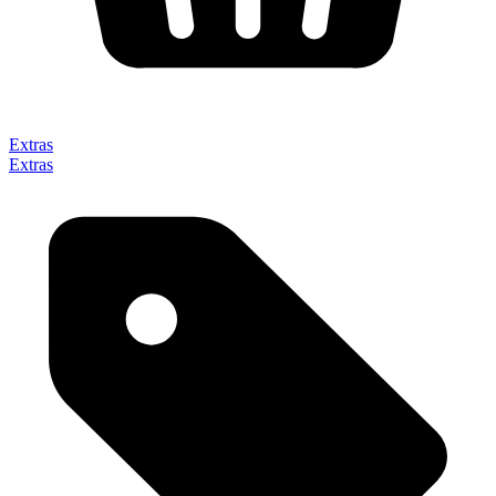
Extras
Extras