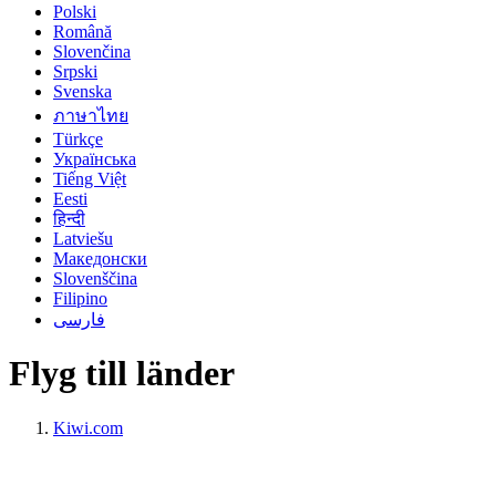
Polski
Română
Slovenčina
Srpski
Svenska
ภาษาไทย
Türkçe
Українська
Tiếng Việt
Eesti
हिन्दी
Latviešu
Македонски
Slovenščina
Filipino
فارسی
Flyg till länder
Kiwi.com