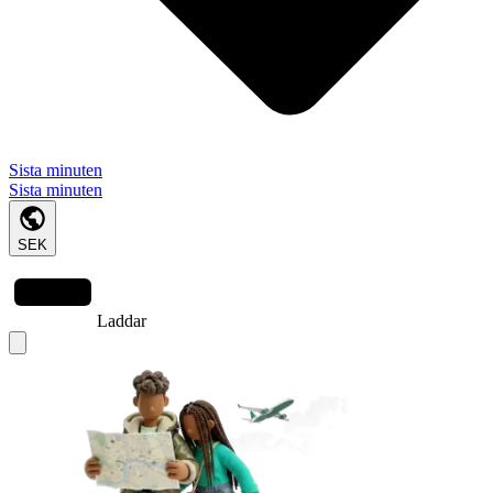
Sista minuten
Sista minuten
SEK
Laddar