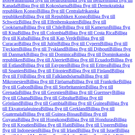
Botswana
Billiga flyg till Belarus
Billiga flyg till Belize
Billiga flyg till
Kanada
Billiga flyg till Kokosöarna
Billiga flyg till Demokratiska
republiken Kongo
Billiga flyg till Centralafrikanska
republiken
Billiga flyg till Republiken Kongo
Billiga flyg till
Schweiz
Billiga flyg till Elfenbenskusten
Billiga flyg till
Cooköarna
Billiga flyg till Chile
Billiga flyg till Kamerun
Billiga flyg
till Kina
Billiga flyg till Colombia
Billiga flyg till Costa Rica
Billiga
flyg till Kuba
Billiga flyg till Kap Verde
Billiga flyg till
Curaçao
Billiga flyg till Julön
Billiga flyg till Cypern
Billiga flyg till
Tjeckien
Billiga flyg till Tyskland
Billiga flyg till Djibouti
Billiga flyg
till Danmark
Billiga flyg till Dominica
Billiga flyg till Dominikanska
republiken
Billiga flyg till Algeriet
Billiga flyg till Ecuador
Billiga flyg
till Estland
Billiga flyg till Egypten
Billiga flyg till Eritrea
Billiga flyg
till Spanien
Billiga flyg till Etiopien
Billiga flyg till Finland
Billiga
flyg till Fiji
Billiga flyg till Falklandsöarna
Billiga flyg till
Mikronesien
Billiga flyg till Färöarna
Billiga flyg till Frankrike
Billiga
flyg till Gabon
Billiga flyg till Storbritannien
Billiga flyg till
Grenada
Billiga flyg till Georgien
Billiga flyg till Guernsey
Billiga
flyg till Ghana
Billiga flyg till Gibraltar
Billiga flyg till
Grönland
Billiga flyg till Gambia
Billiga flyg till Guinea
Billiga flyg
till Ekvatorialguinea
Billiga flyg till Grekland
Billiga flyg till
Guatemala
Billiga flyg till Guinea-Bissau
Billiga flyg till
Guyana
Billiga flyg till Hongkong
Billiga flyg till Honduras
Billiga
flyg till Kroatien
Billiga flyg till Haiti
Billiga flyg till Ungern
Billiga
flyg till Indonesien
Billiga flyg till Irland
Billiga flyg till Israel
Billiga