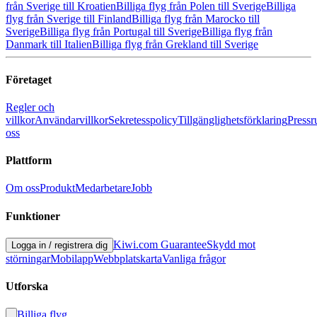
från Sverige till Kroatien
Billiga flyg från Polen till Sverige
Billiga
flyg från Sverige till Finland
Billiga flyg från Marocko till
Sverige
Billiga flyg från Portugal till Sverige
Billiga flyg från
Danmark till Italien
Billiga flyg från Grekland till Sverige
Företaget
Regler och
villkor
Användarvillkor
Sekretesspolicy
Tillgänglighetsförklaring
Press
oss
Plattform
Om oss
Produkt
Medarbetare
Jobb
Funktioner
Kiwi.com Guarantee
Skydd mot
Logga in
/
registrera dig
störningar
Mobilapp
Webbplatskarta
Vanliga frågor
Utforska
Billiga flyg