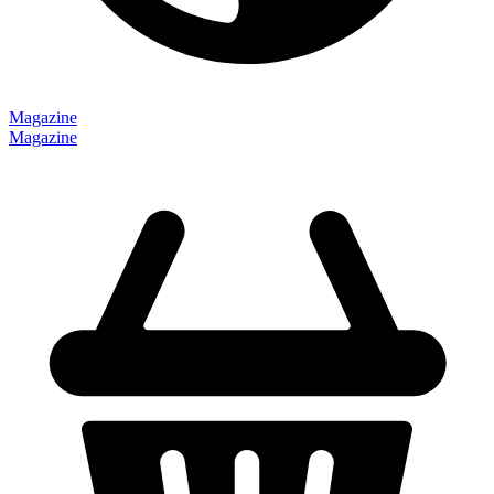
Magazine
Magazine