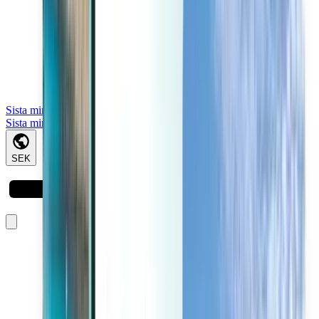
Sista minuten
Sista minuten
SEK
Laddar