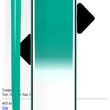
Tampa TPA
Tue, Sep 29–Sat, Oct 3
405 kr
Sök