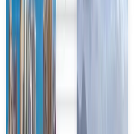
العربية/عربي
English
Русский
中文
Deutsch
Deutsch
Español
Français
Português
Español
Deutsch
Français
Português
English
Français
Deutsch
Español