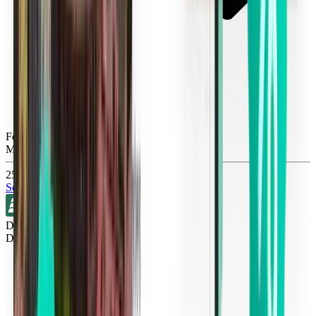
Fort Lauderdale FLL
Mon, Aug 31
251 kr
Sök
Direkt
Detroit DTW