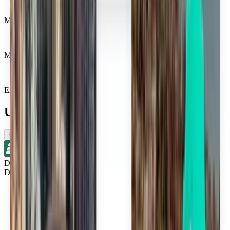
Miljoner nöjda kunder
Med Kiwi.com Guarantee får du en stressfri resa
En enda sökning, alla de bästa erbjudandena
Utforska flyg nära Columbus
Enkelresa
Direkt
Detroit DTW