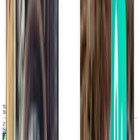
Tampa TPA
Tue, Sep 22
219 kr
Sök