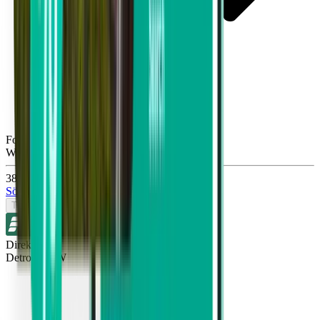
Fort Lauderdale FLL
Wed, Aug 26
383 kr
Sök
Tur- och returresa
Direkt
Detroit DTW