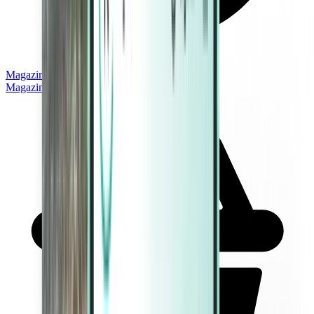
Magazine
Magazine