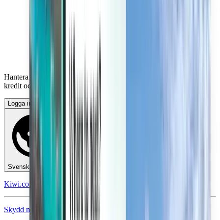
Hantera dina resor, konfigurera prisaviseringar, använd Kiwi.com-
kredit och få anpassad hjälp.
Logga in
Svenska - SEK kr
Kiwi.coms mobilapp
Skydd mot störningar