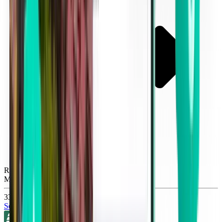
Raleigh RDU
Mon, Sep 14
339 kr
Sök