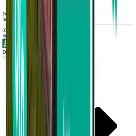
Fort Myers RSW
Sun, Aug 30
372 kr
Sök
Direkt
Cleveland CLE