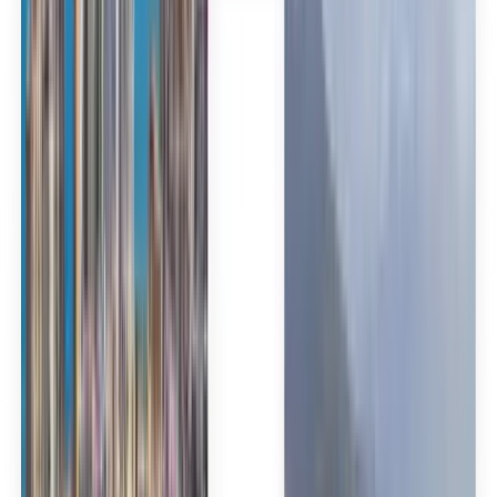
Español
Español
Español
Español
台灣話
English
Български
Català
Čeština
Dansk
Eλληνικά
Suomi
Hrvatski
Magyar
Bahasa Indonesia
עברית
Íslenska
Italiano
日本語
한국어
Lietuvių
Bahasa Melayu
Nederlands
Norsk