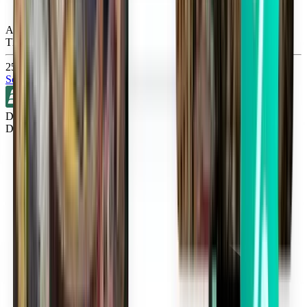
Atlanta ATL
Thu, Sep 10
251 kr
Sök
Direkt
Detroit DTW