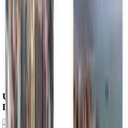
Polski
Română
Slovenčina
Srpski
Svenska
ภาษาไทย
Türkçe
Українська
Tiếng Việt
Eesti
हिन्दी
Latviešu
Македонски
Slovenščina
Filipino
فارسی
Utforska billiga flyg med
Loong Air
När som helst