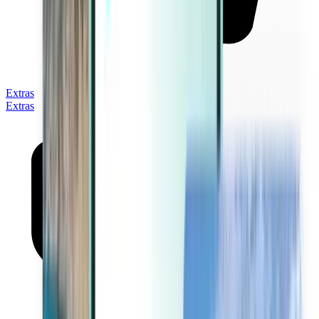
Extras
Extras