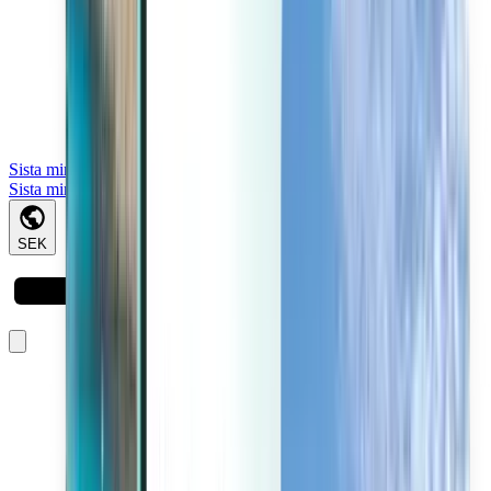
Sista minuten
Sista minuten
SEK
Laddar