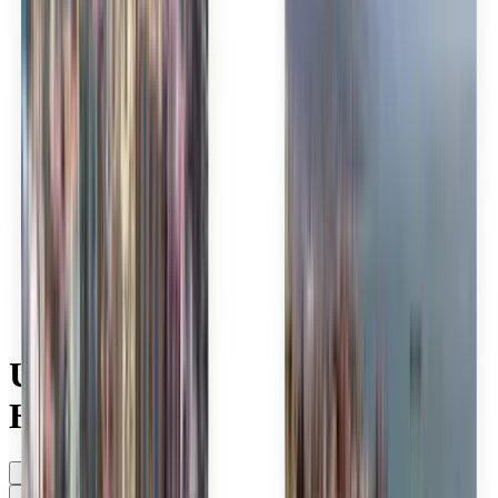
Polski
Română
Slovenčina
Srpski
Svenska
ภาษาไทย
Türkçe
Українська
Tiếng Việt
Eesti
हिन्दी
Latviešu
Македонски
Slovenščina
Filipino
فارسی
Utforska billiga flyg med
HiSky Europe
När som helst