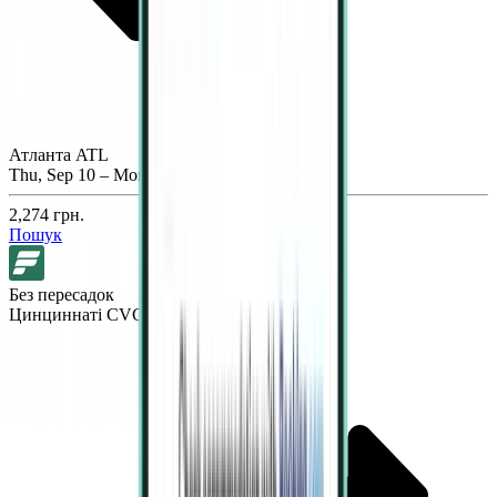
Атланта ATL
Thu, Sep 10 – Mon, Sep 14
2,274 грн.
Пошук
Без пересадок
Цинциннаті CVG