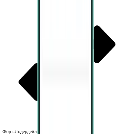
Форт-Лодердейл FLL