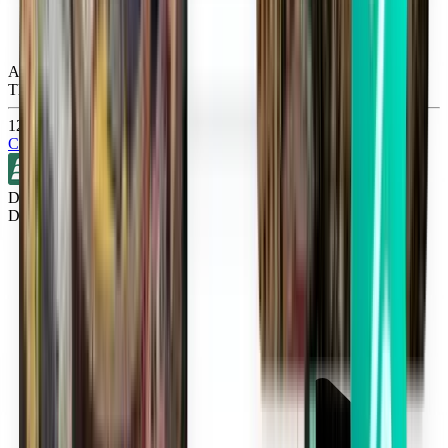
Atlanta ATL
Thu, Sep 3
120 lei
Căutare
Direct
Detroit DTW