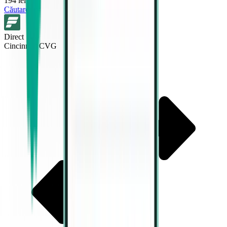
194 lei
Căutare
Direct
Cincinnati CVG