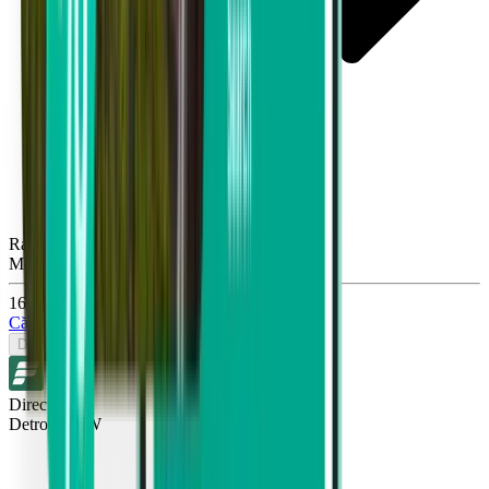
Raleigh RDU
Mon, Sep 28
162 lei
Căutare
Dus-întors
Direct
Detroit DTW