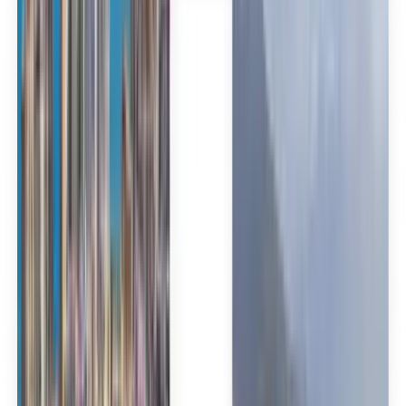
Español
Español
Español
Español
Español
台灣話
English
Български
Català
Čeština
Dansk
Eλληνικά
Suomi
Hrvatski
Magyar
Bahasa Indonesia
עברית
Íslenska
Italiano
日本語
한국어
Lietuvių
Bahasa Melayu
Nederlands
Norsk