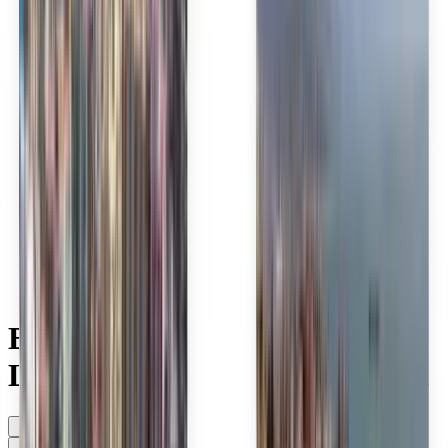
Polski
Română
Slovenčina
Srpski
Svenska
ภาษาไทย
Türkçe
Українська
Tiếng Việt
Eesti
हिन्दी
Latviešu
Македонски
Slovenščina
Filipino
فارسی
Explorați zboruri ieftine
Leeward Islands Air Transport
Oricând