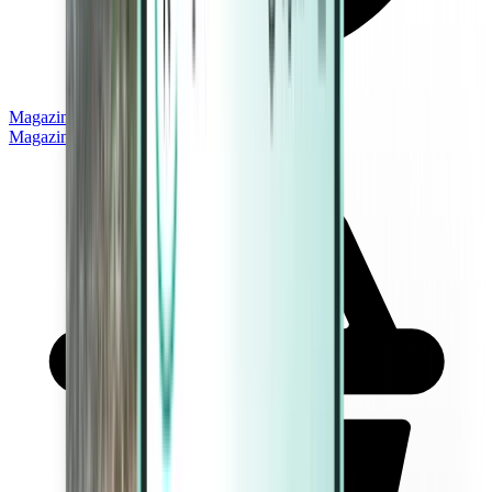
Magazine
Magazine