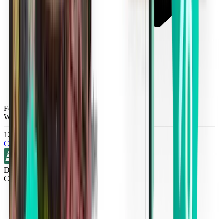
Fort Lauderdale FLL
Wed, Oct 21
120 lei
Căutare
Direct
Cincinnati CVG