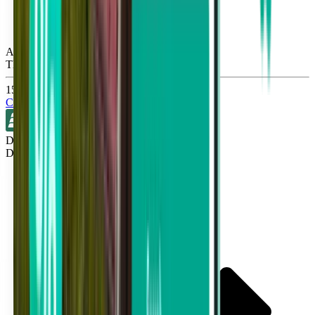
Atlanta ATL
Thu, Sep 17
152 lei
Căutare
Direct
Detroit DTW