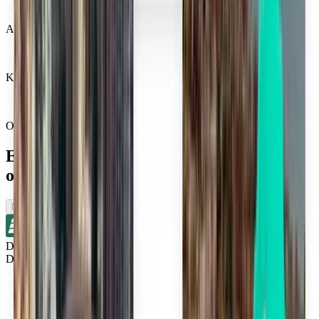
Apreciat de milioane de oameni
Kiwi.com Guarantee pentru o călătorie fără stres
O căutare, toate cele mai bune oferte
Explorați zborurile din apropierea
orașului Columbus
Dus
Direct
Detroit DTW