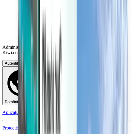
Administrați-vă călătoriile, setați Alerte de preț, utilizați Creditul
Kiwi.com și beneficiați de ajutor personalizat.
Autentificați-vă
Română - RON lei
Aplicația mobilă Kiwi.com
Protecție în caz de perturbări