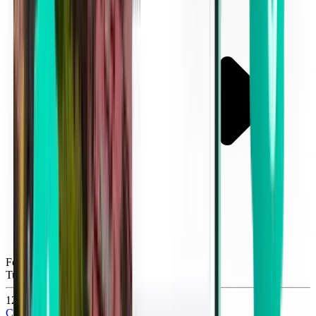
Fort Myers RSW
Tue, Sep 8
126 lei
Căutare