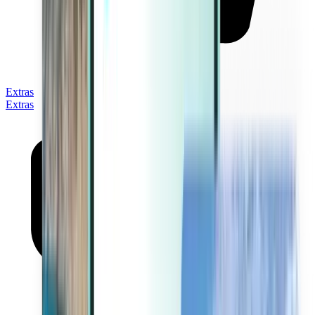
Extras
Extras