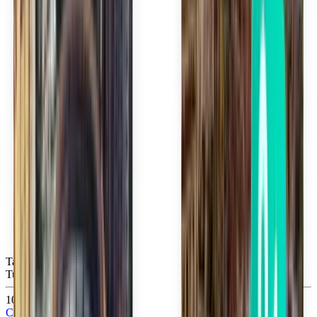
Tampa TPA
Tue, Sep 15
105 lei
Căutare