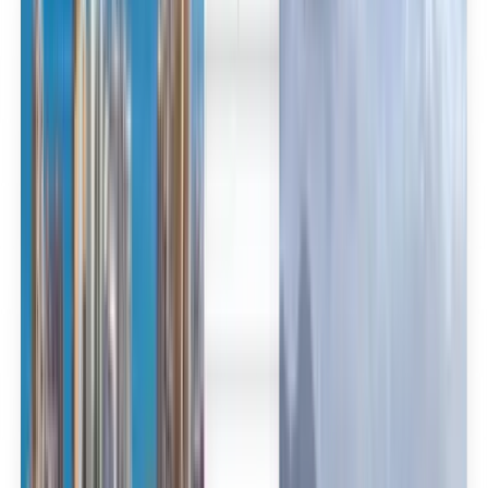
العربية/عربي
English
Русский
中文
Deutsch
Deutsch
Español
Français
Português
Español
Deutsch
Français
Português
English
Français
Deutsch