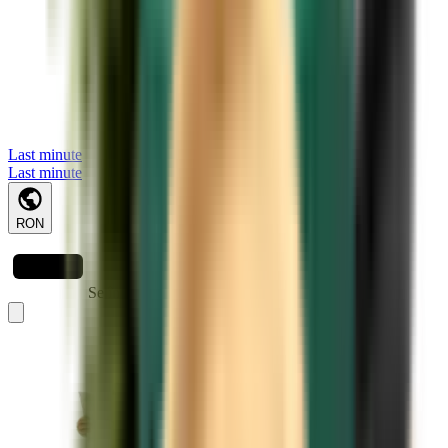
Last minute
Last minute
RON
Se încarcă