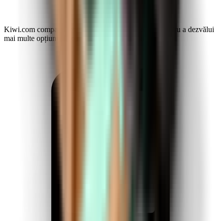
Kiwi.com compară companiile aeriene și agențiile pentru a dezvălui
mai multe opțiuni și posibilități de economisire.