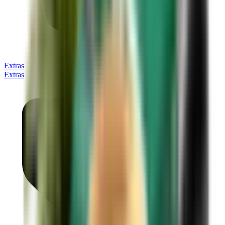
Extras
Extras