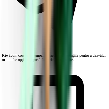
Kiwi.com compară companiile aeriene și agențiile pentru a dezvălui
mai multe opțiuni și posibilități de economisire.