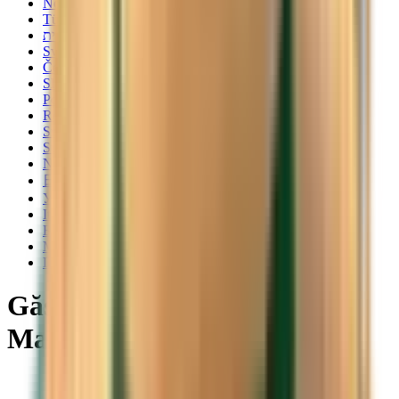
Norsk
Türkçe
עברית
Svenska
Čeština
Slovenčina
Polski
Română
Srpski
Suomi
Nederlands
日本語
Українська
Italiano
Български
Magyar
Dansk
Găsiți zboruri ieftine către
Man