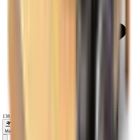
138.593+ de recenzii pe
Oricând
Man