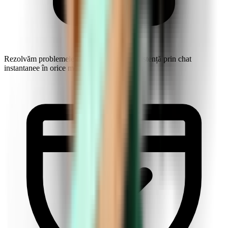
Rezolvăm problemele din zbor. Obțineți asistență prin chat
instantanee în orice moment, în orice limbă.