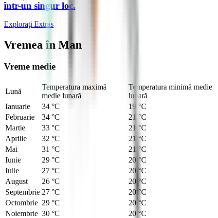
într-un singur loc.
Explorați Extras
Vremea în Man
Vreme medie
Temperatura maximă
Temperatura minimă medie
Lună
medie lunară
lunară
Ianuarie
34 °C
19 °C
Februarie
34 °C
21 °C
Martie
33 °C
21 °C
Aprilie
32 °C
21 °C
Mai
31 °C
21 °C
Iunie
29 °C
20 °C
Iulie
27 °C
20 °C
August
26 °C
20 °C
Septembrie
27 °C
20 °C
Octombrie
29 °C
20 °C
Noiembrie
30 °C
20 °C