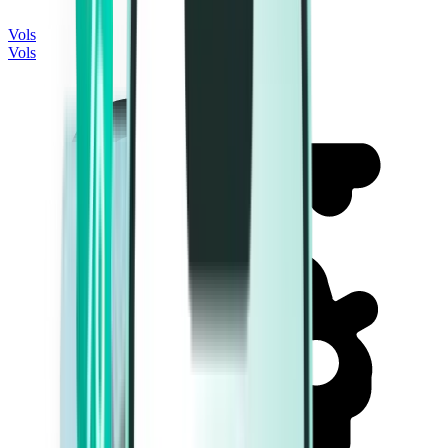
Vols
Vols