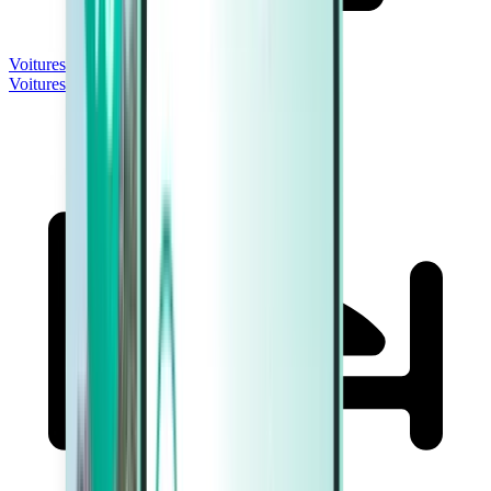
Voitures
Voitures