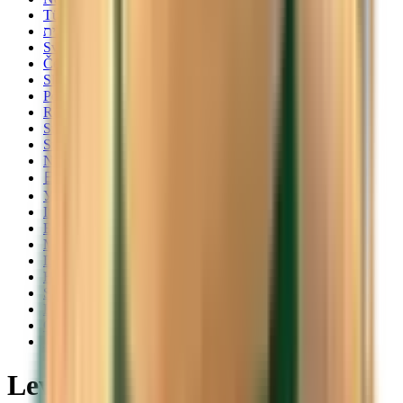
Türkçe
עברית
Svenska
Čeština
Slovenčina
Polski
Română
Srpski
Suomi
Nederlands
日本語
Українська
Italiano
Български
Magyar
Dansk
Hrvatski
Slovenščina
Lietuvių
Català
Latviešu
Levné letenky z Kolína nad