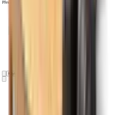
Přes 138 593 recenzí na
Kdykoli