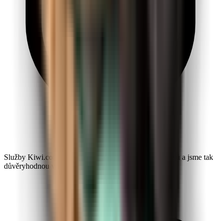
Služby Kiwi.com využilo už přes 10 milionů cestovatelů a jsme tak
důvěryhodnou volbou po celém světě.