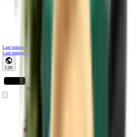
Last minute
Last minute
CZK
Načítá se