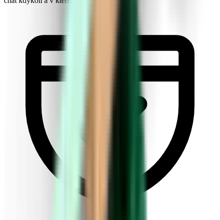
chat kdykoli a v kterémkoli jazyce.