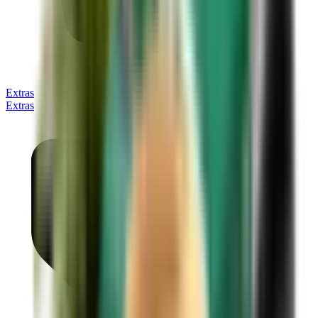
Extras
Extras