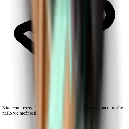
Kiwi.com porovnává nabídky leteckých společností a agentur, aby
našlo víc možností a slev.