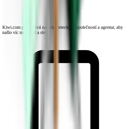
Kiwi.com porovnává nabídky leteckých společností a agentur, aby
našlo víc možností a slev.