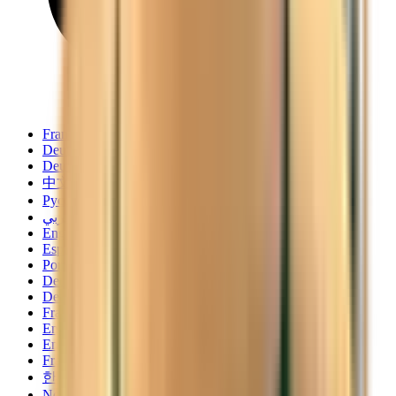
Français
Deutsch
Deutsch
中文
Русский
العربية/عربي
English
Español
Português
Deutsch
Deutsch
Français
English
English
Français
한국어
Norsk