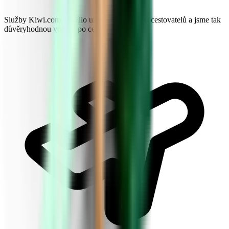
Služby Kiwi.com využilo už přes 10 milionů cestovatelů a jsme tak
důvěryhodnou volbou po celém světě.