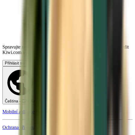
Spravujte své cesty, nastavte si upozornění na cenu, využijte kredit
Kiwi.com a získejte nápovědu na míru.
Přihlásit se
Čeština - CZK Kč
Mobilní aplikace Kiwi.com
Ochrana při narušení cesty