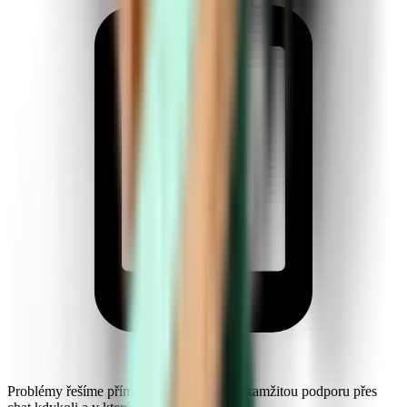
Problémy řešíme přímo za letu. Získejte okamžitou podporu přes