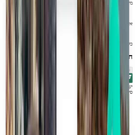
מיליוני נוסעים מאושרים
Kiwi.com Guarantee לטיסה בראש שקט
כל הדילים הטובים ביותר בחיפוש אחד
חיפוש טיסות ליד קולומבוס
כיוון אחד
ישירה
סינסינטי CVG