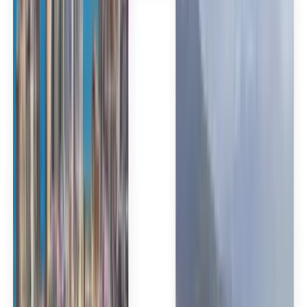
Español
Español
Español
台灣話
English
Български
Català
Čeština
Dansk
Eλληνικά
Suomi
Hrvatski
Magyar
Bahasa Indonesia
עברית
Íslenska
Italiano
日本語
한국어
Lietuvių
Bahasa Melayu
Nederlands
Norsk
Polski
Română