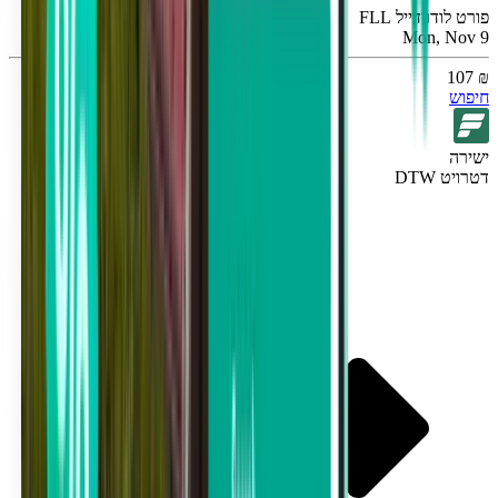
פורט לודרדייל FLL
Mon, Nov 9
₪ 107
חיפוש
ישירה
דטרויט DTW