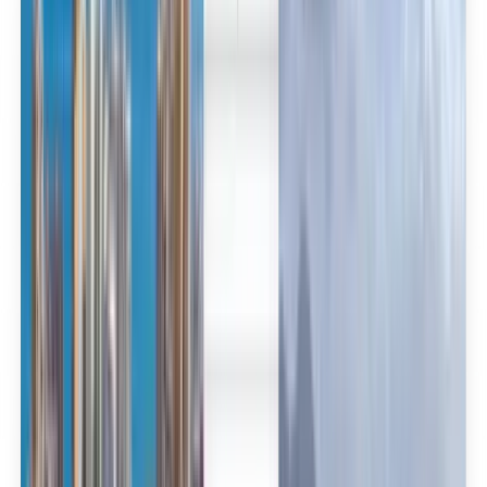
العربية/عربي
English
Русский
中文
Deutsch
Deutsch
Español
Français
Português
Español
Deutsch
Français
Português
English
Français
Deutsch
Español
Español