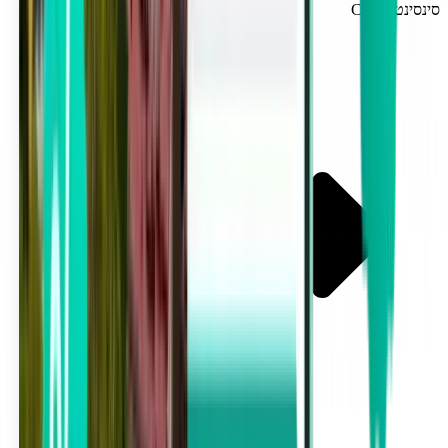
סינסינטי CVG