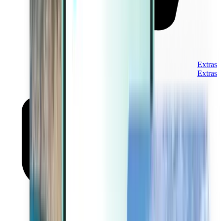
Extras
Extras