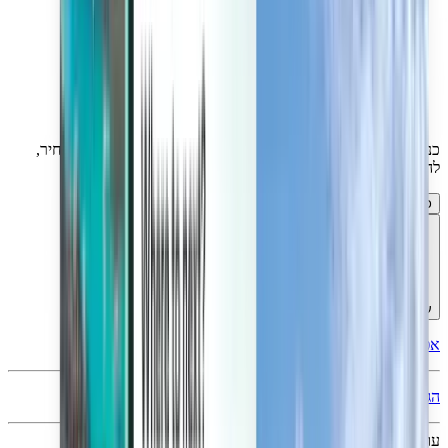
כניסה לחשבון תאפשר לך לנהל את ההזמנות, להגדיר התראות מחיר,
להשתמש בקרדיט ב-Kiwi.com ולקבל תמיכה מותאמת אישית.
כניסה לחשבון
עברית - ILS ₪
אפליקציית Kiwi.com לנייד
הגנה מפני שיבושים
עוד באתר