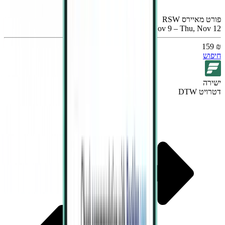
פורט מאיירס RSW
Mon, Nov 9 – Thu, Nov 12
₪ 159
חיפוש
ישירה
דטרויט DTW