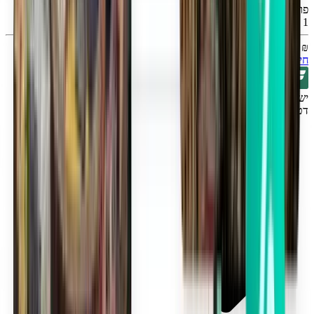
פורט מאיירס RSW
Tue, Sep 1
₪ 83
חיפוש
ישירה
דטרויט DTW