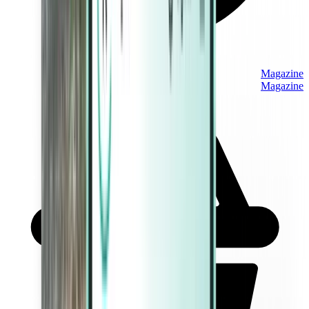
Magazine
Magazine