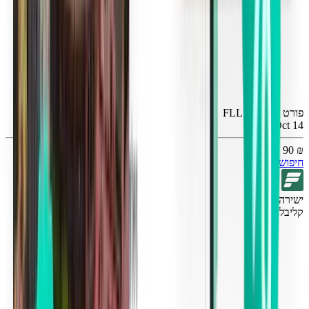
פורט לודרדייל FLL
Wed, Oct 14
₪ 90
חיפוש
ישירה
קליבלנד CLE