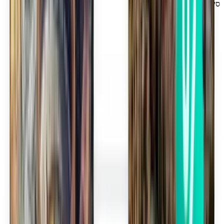
סינסינטי CVG