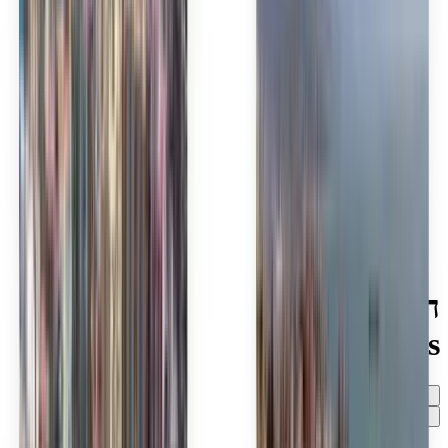
Slovenčina
Srpski
Svenska
ภาษาไทย
Türkçe
Українська
Tiếng Việt
Eesti
हिन्दी
Latviešu
Македонски
Slovenščina
Filipino
فارسی
חיפוש טיסות זולות של Skymark
Airlines
לא משנה